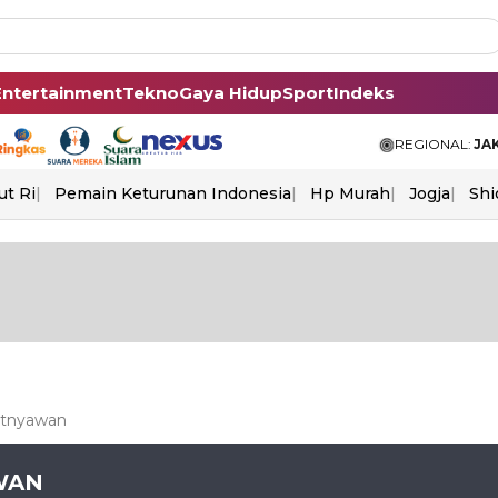
Entertainment
Tekno
Gaya Hidup
Sport
Indeks
REGIONAL:
JA
ut Ri
Pemain Keturunan Indonesia
Hp Murah
Jogja
Shi
atnyawan
WAN