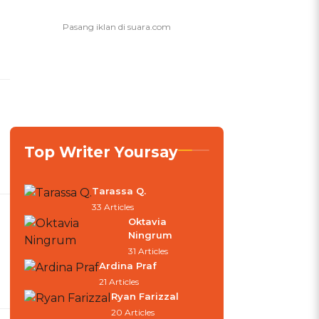
Top Writer Yoursay
Tarassa Q.
33 Articles
Oktavia
Ningrum
31 Articles
Ardina Praf
21 Articles
Ryan Farizzal
20 Articles