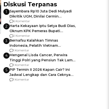
Diskusi Terpanas
Sayembara Rp10 Juta Dedi Mulyadi
1
Dikritik UGM, Dinilai Cermin
Gagalnya Negara Jamin Keamanan
6 Komentar
Harta Kekayaan Iptu Setya Budi Dias,
2
Oknum KPK Pemeras Bupati
Pemalang
2 Komentar
Bernafsu Kalahkan Timnas
3
Indonesia, Pelatih Vietnam
Berencana Pakai Jimat di Pakansari
1 Komentar
Mengenal Lisda Cancer, Perwira
4
Tinggi Polri yang Pensiun Tak Lama
Usai Jadi Brigjen
1 Komentar
PIP Termin II 2026 Kapan Cair? Ini
5
Jadwal Lengkap dan Cara Ceknya
agar Dana Tidak Hangus!
1 Komentar