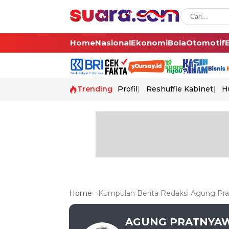
Home
Nasional
Ekonomi
Bola
Otomotif
Trending
Profil
Reshuffle Kabinet
H
Home
Kumpulan Berita Redaksi Agung Pr
AGUNG PRATNYA