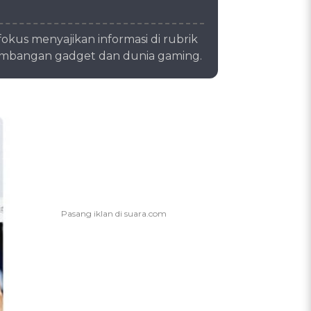
okus menyajikan informasi di rubrik
kembangan gadget dan dunia gaming.