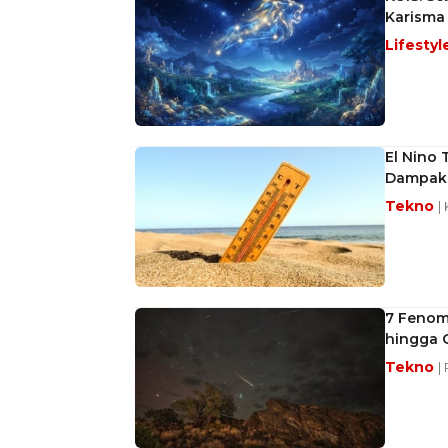
Karisma
Lifestyl
El Nino 
Dampak
Tekno
|
7 Fenom
hingga 
Tekno
|