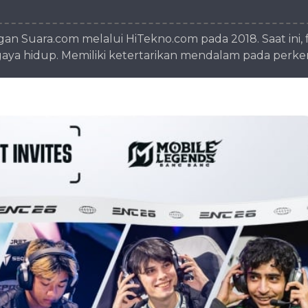
n Suara.com melalui HiTekno.com pada 2018. Saat ini, f
n gaya hidup. Memiliki ketertarikan mendalam pada per