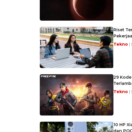
Riset T
Pekerja
Tekno
|
29 Kode 
Terlamb
Tekno
|
10 HP X
dan PO