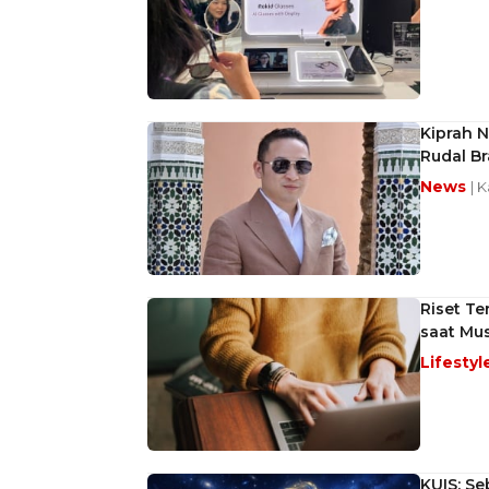
Kiprah 
Rudal B
News
| 
Riset Te
saat Mus
Lifestyl
KUIS: Se