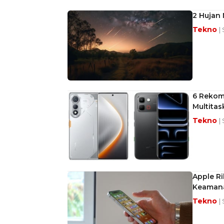
2 Hujan 
Tekno
|
6 Rekom
Multitas
Tekno
|
Apple Ri
Keaman
Tekno
|