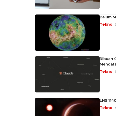
Belum Ma
Tekno
|
Ribuan C
Mengata
Tekno
|
LHS 1140
Tekno
|