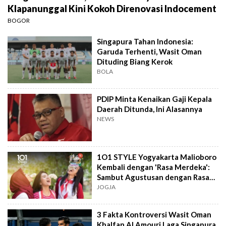
Klapanunggal Kini Kokoh Direnovasi Indocement
BOGOR
Singapura Tahan Indonesia:
Garuda Terhenti, Wasit Oman
Dituding Biang Kerok
BOLA
PDIP Minta Kenaikan Gaji Kepala
Daerah Ditunda, Ini Alasannya
NEWS
1O1 STYLE Yogyakarta Malioboro
Kembali dengan 'Rasa Merdeka':
Sambut Agustusan dengan Rasa
dan Tawa
JOGJA
3 Fakta Kontroversi Wasit Oman
Khalfan Al Amouri Laga Singapura