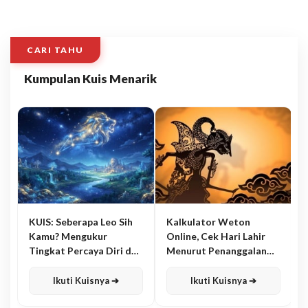
CARI TAHU
Kumpulan Kuis Menarik
KUIS: Seberapa Leo Sih
Kalkulator Weton
Kamu? Mengukur
Online, Cek Hari Lahir
Tingkat Percaya Diri dan
Menurut Penanggalan
Karisma
Jawa
Ikuti Kuisnya ➔
Ikuti Kuisnya ➔