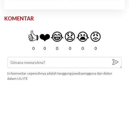
KOMENTAR
👍
❤️
😂
😧
😭
😡
0
0
0
0
0
0
Isi komentar sepenuhnya adalah tanggung jawab pengguna dan diatur
dalam UU ITE