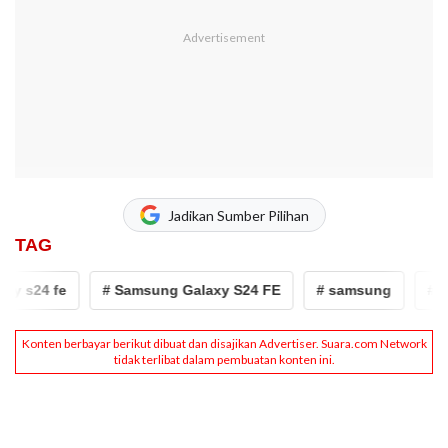
Jadikan Sumber Pilihan
TAG
y s24 fe
# Samsung Galaxy S24 FE
# samsung
# gal