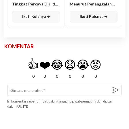
Tingkat Percaya Diri dan
Menurut Penanggalan
Karisma
Jawa
Ikuti Kuisnya ➔
Ikuti Kuisnya ➔
KOMENTAR
👍
❤️
😂
😧
😭
😡
0
0
0
0
0
0
Isi komentar sepenuhnya adalah tanggung jawab pengguna dan diatur
dalam UU ITE