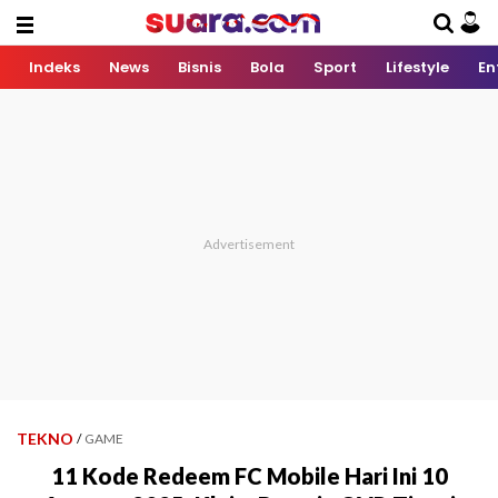
Indeks
News
Bisnis
Bola
Sport
Lifestyle
En
TEKNO
/
GAME
11 Kode Redeem FC Mobile Hari Ini 10