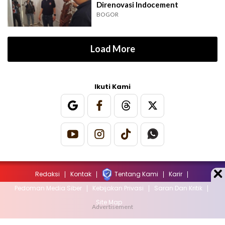
Direnovasi Indocement
BOGOR
Load More
Ikuti Kami
Redaksi
Kontak
Tentang Kami
Karir
Pedoman Media Siber
Kebijakan Privasi
Saran Dan Kritik
Site Map