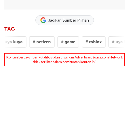
Jadikan Sumber Pilihan
TAG
 uya kuya
# netizen
# game
# roblox
# uya kuy