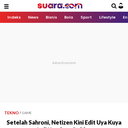
Indeks
News
Bisnis
Bola
Sport
Lifestyle
En
TEKNO
/
GAME
Setelah Sahroni, Netizen Kini Edit Uya Kuya