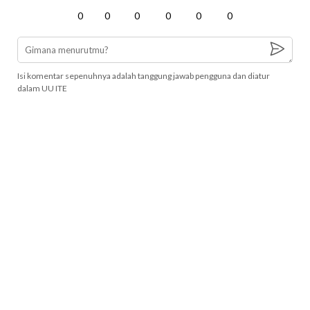
0
0
0
0
0
0
Isi komentar sepenuhnya adalah tanggung jawab pengguna dan diatur
dalam UU ITE