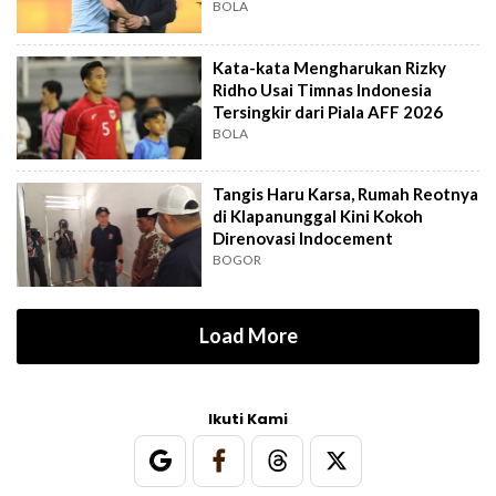
Out?
BOLA
Kata-kata Mengharukan Rizky
Ridho Usai Timnas Indonesia
Tersingkir dari Piala AFF 2026
BOLA
Tangis Haru Karsa, Rumah Reotnya
di Klapanunggal Kini Kokoh
Direnovasi Indocement
BOGOR
Load More
Ikuti Kami