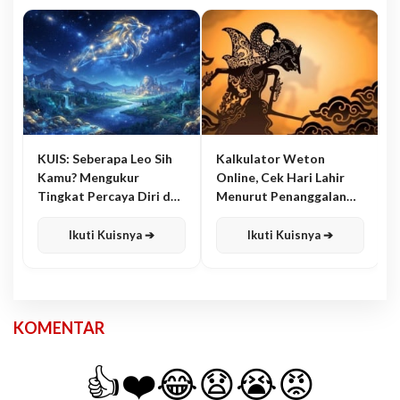
KUIS: Seberapa Leo Sih
Kalkulator Weton
Kamu? Mengukur
Online, Cek Hari Lahir
Tingkat Percaya Diri dan
Menurut Penanggalan
Karisma
Jawa
Ikuti Kuisnya ➔
Ikuti Kuisnya ➔
KOMENTAR
👍
❤️
😂
😧
😭
😡