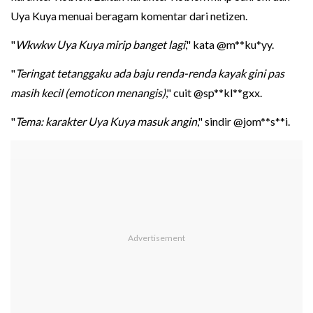
Uya Kuya menuai beragam komentar dari netizen.
"
Wkwkw Uya Kuya mirip banget lagi
," kata @m**ku*yy.
"
Teringat tetanggaku ada baju renda-renda kayak gini pas
masih kecil (emoticon menangis)
," cuit @sp**kl**gxx.
"
Tema: karakter Uya Kuya masuk angin
," sindir @jom**s**i.