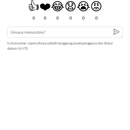
👍
❤️
😂
😧
😭
😡
0
0
0
0
0
0
Isi komentar sepenuhnya adalah tanggung jawab pengguna dan diatur
dalam UU ITE