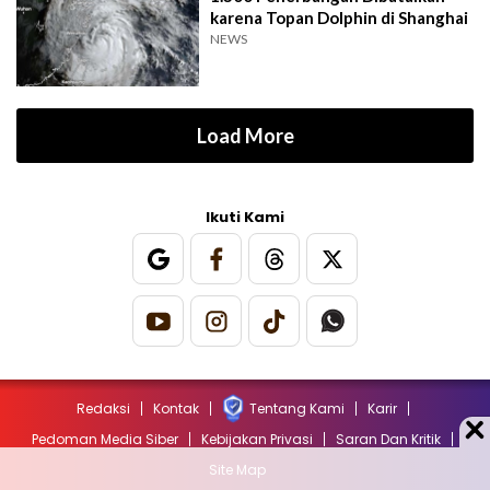
karena Topan Dolphin di Shanghai
NEWS
Load More
Ikuti Kami
Redaksi
Kontak
Tentang Kami
Karir
Pedoman Media Siber
Kebijakan Privasi
Saran Dan Kritik
Site Map