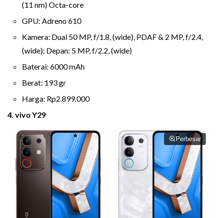
(11 nm) Octa-core
GPU: Adreno 610
Kamera: Dual 50 MP, f/1.8, (wide), PDAF & 2 MP, f/2.4,
(wide); Depan: 5 MP, f/2.2, (wide)
Baterai: 6000 mAh
Berat: 193 gr
Harga: Rp2.899.000
4. vivo Y29
Perbesar