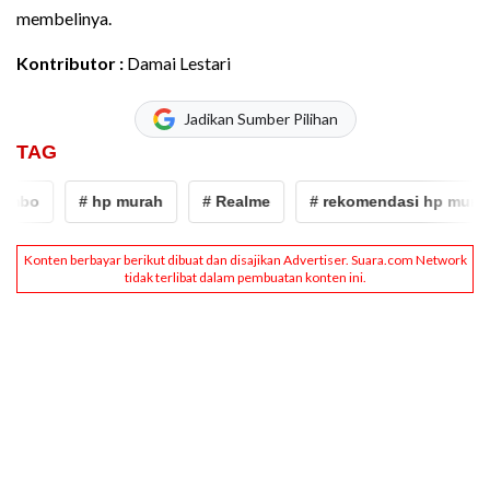
membelinya.
Kontributor :
Damai Lestari
Jadikan Sumber Pilihan
TAG
bo
# hp murah
# Realme
# rekomendasi hp murah