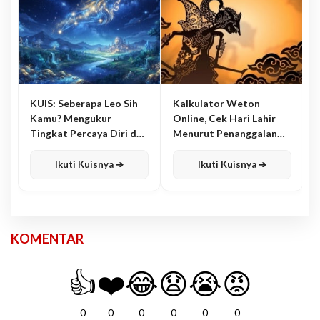
KUIS: Seberapa Leo Sih
Kalkulator Weton
Kamu? Mengukur
Online, Cek Hari Lahir
Tingkat Percaya Diri dan
Menurut Penanggalan
Karisma
Jawa
Ikuti Kuisnya ➔
Ikuti Kuisnya ➔
KOMENTAR
👍
❤️
😂
😧
😭
😡
0
0
0
0
0
0