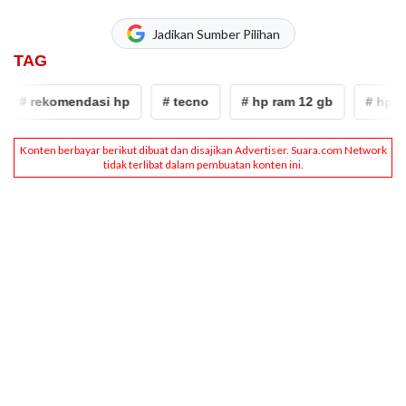
Jadikan Sumber Pilihan
TAG
# rekomendasi hp
# tecno
# hp ram 12 gb
# hp mu