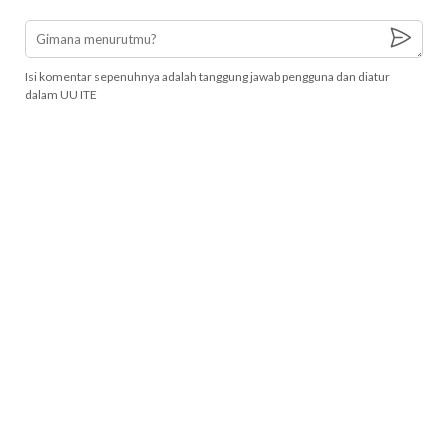
Isi komentar sepenuhnya adalah tanggung jawab pengguna dan diatur
dalam UU ITE