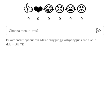
👍
❤️
😂
😧
😭
😡
0
0
0
0
0
0
Isi komentar sepenuhnya adalah tanggung jawab pengguna dan diatur
dalam UU ITE