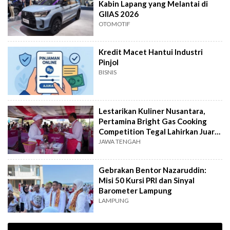
Kabin Lapang yang Melantai di
GIIAS 2026
OTOMOTIF
Kredit Macet Hantui Industri
Pinjol
BISNIS
Lestarikan Kuliner Nusantara,
Pertamina Bright Gas Cooking
Competition Tegal Lahirkan Juara
Baru
JAWA TENGAH
Gebrakan Bentor Nazaruddin:
Misi 50 Kursi PRI dan Sinyal
Barometer Lampung
LAMPUNG