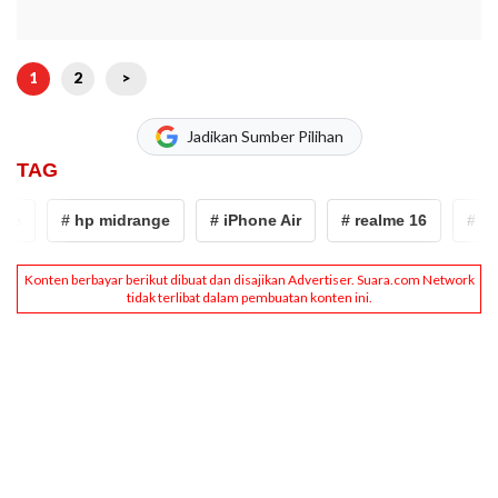
1
2
>
Jadikan Sumber Pilihan
TAG
e
# hp midrange
# iPhone Air
# realme 16
# Rea