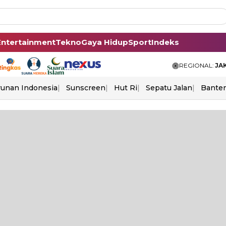
Entertainment
Tekno
Gaya Hidup
Sport
Indeks
REGIONAL:
JA
unan Indonesia
Sunscreen
Hut Ri
Sepatu Jalan
Bante