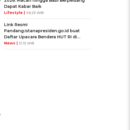
2026: Macan hingga Babi Berpeluang
Dapat Kabar Baik
Lifestyle |
06:23 WIB
Link Resmi
Pandang.istanapresiden.go.id buat
Daftar Upacara Bendera HUT RI di
Istana Negara
News |
12:13 WIB
,