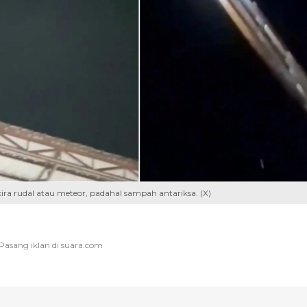
ira rudal atau meteor, padahal sampah antariksa. (X)