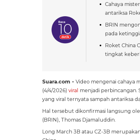
Cahaya mister
antariksa Rok
BRIN mengonf
pada ketinggi
Roket China 
tingkat keberh
Suara.com -
Video mengenai cahaya mi
(4/4/2026)
viral
menjadi perbincangan. S
yang viral ternyata sampah antariksa d
Hal tersebut dikonfirmasi langsung ole
(BRIN), Thomas Djamaluddin.
Long March 3B atau CZ-3B merupakan