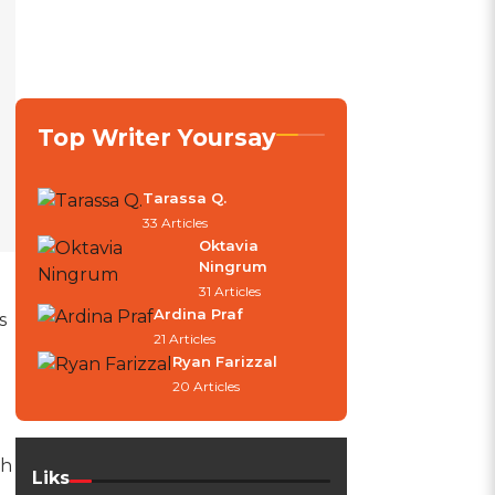
Top Writer Yoursay
Tarassa Q.
33 Articles
Oktavia
Ningrum
31 Articles
Ardina Praf
s
21 Articles
Ryan Farizzal
20 Articles
eh
Liks