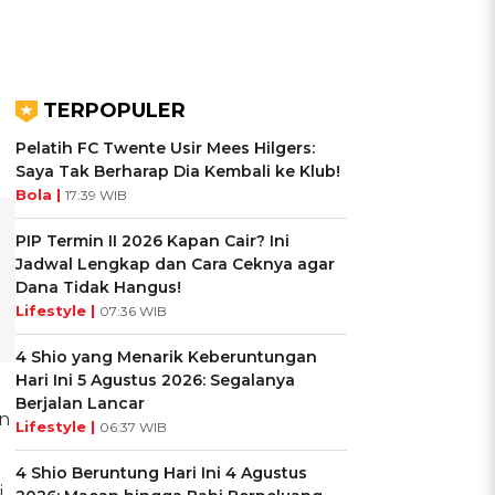
TERPOPULER
Pelatih FC Twente Usir Mees Hilgers:
Saya Tak Berharap Dia Kembali ke Klub!
Bola |
17:39 WIB
PIP Termin II 2026 Kapan Cair? Ini
Jadwal Lengkap dan Cara Ceknya agar
Dana Tidak Hangus!
Lifestyle |
07:36 WIB
4 Shio yang Menarik Keberuntungan
Hari Ini 5 Agustus 2026: Segalanya
Berjalan Lancar
an
Lifestyle |
06:37 WIB
4 Shio Beruntung Hari Ini 4 Agustus
i