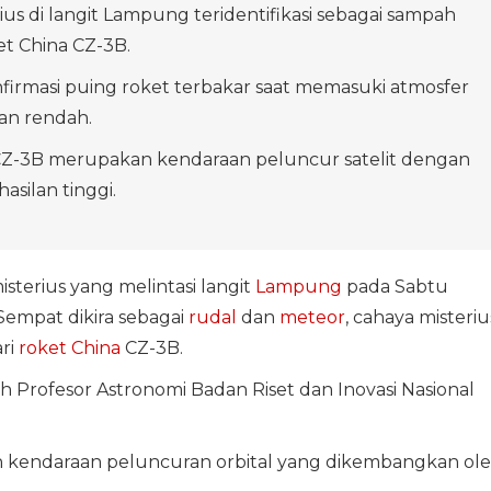
ius di langit Lampung teridentifikasi sebagai sampah
et China CZ-3B.
irmasi puing roket terbakar saat memasuki atmosfer
an rendah.
CZ-3B merupakan kendaraan peluncur satelit dengan
asilan tinggi.
sterius yang melintasi langit
Lampung
pada Sabtu
empat dikira sebagai
rudal
dan
meteor
, cahaya misteriu
ari
roket China
CZ-3B.
h Profesor Astronomi Badan Riset dan Inovasi Nasional
 kendaraan peluncuran orbital yang dikembangkan ol