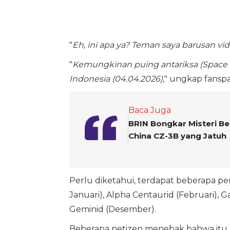
"
Eh, ini apa ya? Teman saya barusan vid
"
Kemungkinan puing antariksa (Space De
Indonesia (04.04.2026),
" ungkap fanspa
Baca Juga
BRIN Bongkar Misteri B
China CZ-3B yang Jatuh
Perlu diketahui, terdapat beberapa pe
Januari), Alpha Centaurid (Februari), G
Geminid (Desember).
Beberapa netizen menebak bahwa itu ada