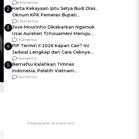
Gagalnya Negara Jamin Keamanan
6 Komentar
Harta Kekayaan Iptu Setya Budi Dias,
2
Oknum KPK Pemeras Bupati
Pemalang
2 Komentar
Jose Mourinho Dikabarkan Ngamuk
3
Usai Aurelien Tchouameni Menuju
Manchester United
1 Komentar
PIP Termin II 2026 Kapan Cair? Ini
4
Jadwal Lengkap dan Cara Ceknya
agar Dana Tidak Hangus!
1 Komentar
Bernafsu Kalahkan Timnas
5
Indonesia, Pelatih Vietnam
Berencana Pakai Jimat di Pakansari
1 Komentar