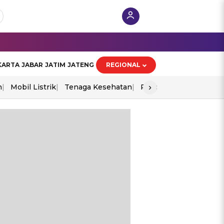
KARTA
JABAR
JATIM
JATENG
REGIONAL
›
n
Mobil Listrik
Tenaga Kesehatan
Piala Aff 2026
Ekono