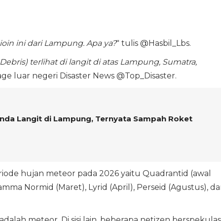
ioin ini dari Lampung. Apa ya?
" tulis @Hasbil_Lbs.
bris) terlihat di langit di atas Lampung, Sumatra,
ge luar negeri Disaster News @Top_Disaster.
enda Langit di Lampung, Ternyata Sampah Roket
riode hujan meteor pada 2026 yaitu Quadrantid (awal
amma Normid (Maret), Lyrid (April), Perseid (Agustus), d
lah meteor. Di sisi lain, beberapa netizen berspekulas