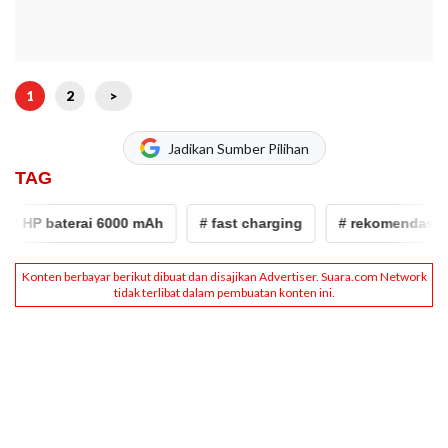
1
2
>
Jadikan Sumber Pilihan
TAG
 HP baterai 6000 mAh
# fast charging
# rekomendasi hp