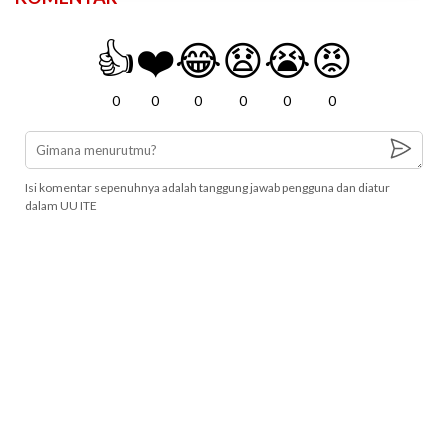
👍
❤️
😂
😧
😭
😡
0
0
0
0
0
0
Isi komentar sepenuhnya adalah tanggung jawab pengguna dan diatur
dalam UU ITE