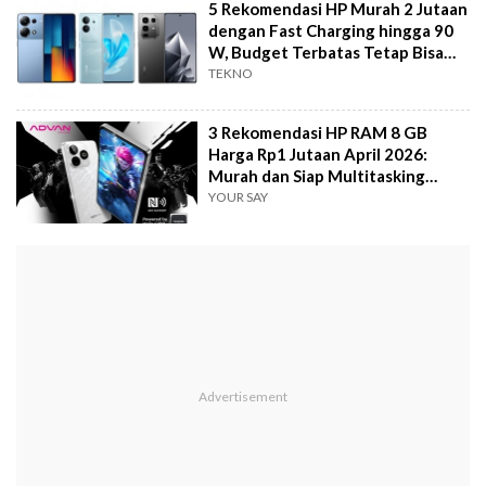
5 Rekomendasi HP Murah 2 Jutaan
dengan Fast Charging hingga 90
W, Budget Terbatas Tetap Bisa
Dapat
TEKNO
3 Rekomendasi HP RAM 8 GB
Harga Rp1 Jutaan April 2026:
Murah dan Siap Multitasking
Tanpa Hambatan
YOUR SAY