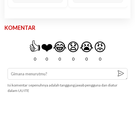
KOMENTAR
👍
❤️
😂
😧
😭
😡
0
0
0
0
0
0
Isi komentar sepenuhnya adalah tanggung jawab pengguna dan diatur
dalam UU ITE