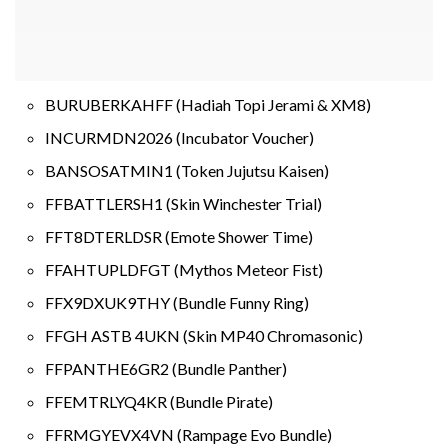
BURUBERKAHFF (Hadiah Topi Jerami & XM8)
INCURMDN2026 (Incubator Voucher)
BANSOSATMIN1 (Token Jujutsu Kaisen)
FFBATTLERSH1 (Skin Winchester Trial)
FFT8DTERLDSR (Emote Shower Time)
FFAHTUPLDFGT (Mythos Meteor Fist)
FFX9DXUK9THY (Bundle Funny Ring)
FFGH ASTB 4UKN (Skin MP40 Chromasonic)
FFPANTHE6GR2 (Bundle Panther)
FFEMTRLYQ4KR (Bundle Pirate)
FFRMGYEVX4VN (Rampage Evo Bundle)