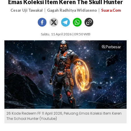
Emas Koleksi Item Keren The Skull Hunter
Cesar Uji Tawakal
Gagah Radhitya Widiaseno
Suara.Com
Sabtu, 11 April 2026 | 09:50 WIB
Perbesar
26 Kode Redeem FF 11 April 2026, Peluang Emas Koleksi Item Keren
The School Hunter (Youtube)