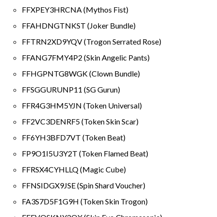
FFXPEY3HRCNA (Mythos Fist)
FFAHDNGTNKST (Joker Bundle)
FFTRN2XD9YQV (Trogon Serrated Rose)
FFANG7FMY4P2 (Skin Angelic Pants)
FFHGPNTG8WGK (Clown Bundle)
FFSGGURUNP11 (SG Gurun)
FFR4G3HM5YJN (Token Universal)
FF2VC3DENRF5 (Token Skin Scar)
FF6YH3BFD7VT (Token Beat)
FP9O1I5U3Y2T (Token Flamed Beat)
FFRSX4CYHLLQ (Magic Cube)
FFNSIDGX9JSE (Spin Shard Voucher)
FA3S7D5F1G9H (Token Skin Trogon)