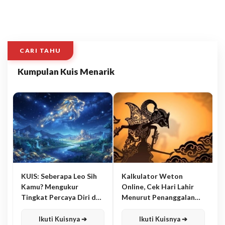
CARI TAHU
Kumpulan Kuis Menarik
KUIS: Seberapa Leo Sih
Kalkulator Weton
Kamu? Mengukur
Online, Cek Hari Lahir
Tingkat Percaya Diri dan
Menurut Penanggalan
Karisma
Jawa
Ikuti Kuisnya ➔
Ikuti Kuisnya ➔