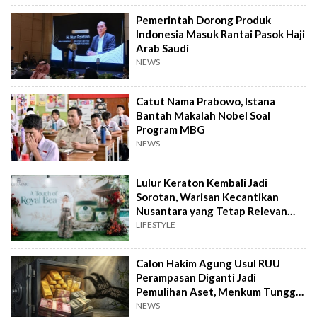
Pemerintah Dorong Produk
Indonesia Masuk Rantai Pasok Haji
Arab Saudi
NEWS
Catut Nama Prabowo, Istana
Bantah Makalah Nobel Soal
Program MBG
NEWS
Lulur Keraton Kembali Jadi
Sorotan, Warisan Kecantikan
Nusantara yang Tetap Relevan
hingga Kini
LIFESTYLE
Calon Hakim Agung Usul RUU
Perampasan Diganti Jadi
Pemulihan Aset, Menkum Tunggu
Langkah DPR
NEWS