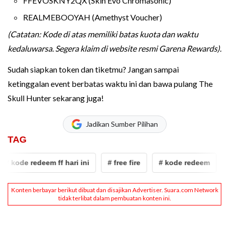
FFEVOSKNY2QX (Skin Evo Chromasonic)
REALMEBOOYAH (Amethyst Voucher)
(Catatan: Kode di atas memiliki batas kuota dan waktu
kedaluwarsa. Segera klaim di website resmi Garena Rewards).
Sudah siapkan token dan tiketmu? Jangan sampai
ketinggalan event berbatas waktu ini dan bawa pulang The
Skull Hunter sekarang juga!
Jadikan Sumber Pilihan
TAG
 kode redeem ff hari ini
# free fire
# kode redeem
# 