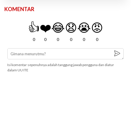
KOMENTAR
👍
❤️
😂
😧
😭
😡
0
0
0
0
0
0
Isi komentar sepenuhnya adalah tanggung jawab pengguna dan diatur
dalam UU ITE