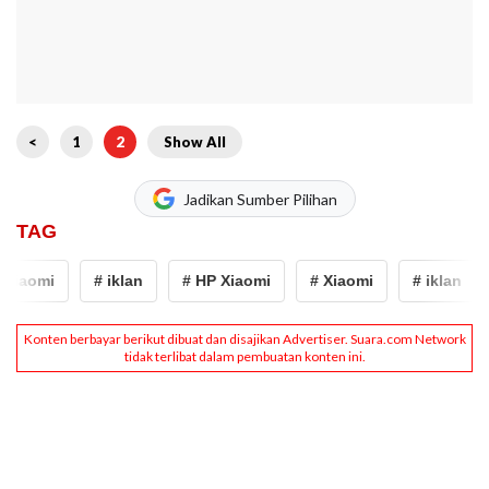
<
1
2
Show All
Jadikan Sumber Pilihan
TAG
Xiaomi
# iklan
# HP Xiaomi
# Xiaomi
# iklan