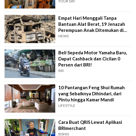
YOUR SAY
Empat Hari Menggali Tanpa
Bantuan Alat Berat, 19 Jenazah
Perempuan Anak Ditemukan di
Gaza
NEWS
Beli Sepeda Motor Yamaha Baru,
Dapat Cashback dan Cicilan 0
Persen dari BRI!
BRI
10 Pantangan Feng Shui Rumah
yang Sebaiknya Dihindari, dari
Pintu hingga Kamar Mandi
LIFESTYLE
Cara Buat QRIS Lewat Aplikasi
BRImerchant
BISNIS