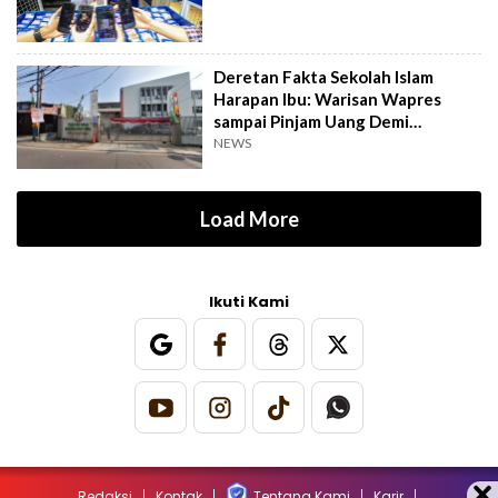
Deretan Fakta Sekolah Islam
Harapan Ibu: Warisan Wapres
sampai Pinjam Uang Demi
Lapangan Padel
NEWS
Load More
Ikuti Kami
Redaksi
Kontak
Tentang Kami
Karir