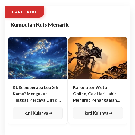
CARI TAHU
Kumpulan Kuis Menarik
KUIS: Seberapa Leo Sih
Kalkulator Weton
Kamu? Mengukur
Online, Cek Hari Lahir
Tingkat Percaya Diri dan
Menurut Penanggalan
Karisma
Jawa
Ikuti Kuisnya ➔
Ikuti Kuisnya ➔