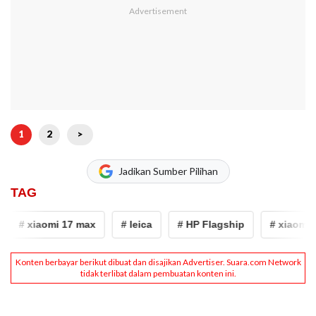
1
2
>
Jadikan Sumber Pilihan
TAG
# xiaomi 17 max
# leica
# HP Flagship
# xiaomi 17