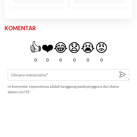
KOMENTAR
👍
❤️
😂
😧
😭
😡
0
0
0
0
0
0
Isi komentar sepenuhnya adalah tanggung jawab pengguna dan diatur
dalam UU ITE