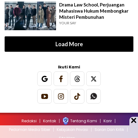
Drama Law School, Perjuangan
Mahasiswa Hukum Membongkar
Misteri Pembunuhan
YOUR SAY
Load More
Ikuti Kami
Redaksi
Kontak
Tentang Kami
Karir
Pedoman Media Siber
Kebijakan Privasi
Saran Dan Kritik