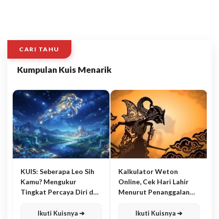
CARI TAHU
Kumpulan Kuis Menarik
KUIS: Seberapa Leo Sih
Kalkulator Weton
Kamu? Mengukur
Online, Cek Hari Lahir
Tingkat Percaya Diri dan
Menurut Penanggalan
Karisma
Jawa
Ikuti Kuisnya ➔
Ikuti Kuisnya ➔