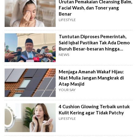
Urutan Pemakaian Cleansing Balm,
Facial Wash, dan Toner yang
Benar
LIFESTYLE
Tuntutan Diproses Pemerintah,
Said Iqbal Pastikan Tak Ada Demo
Buruh Besar-besaran hingga
September
NEWS
Menjaga Amanah Wakaf Hijau:
Niat Mulia Jangan Mangkrak di
Atap Masjid
YOUR SAY
4 Cushion Glowing Terbaik untuk
Kulit Kering agar Tidak Patchy
LIFESTYLE