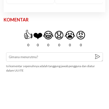
KOMENTAR
👍
❤️
😂
😧
😭
😡
0
0
0
0
0
0
Isi komentar sepenuhnya adalah tanggung jawab pengguna dan diatur
dalam UU ITE