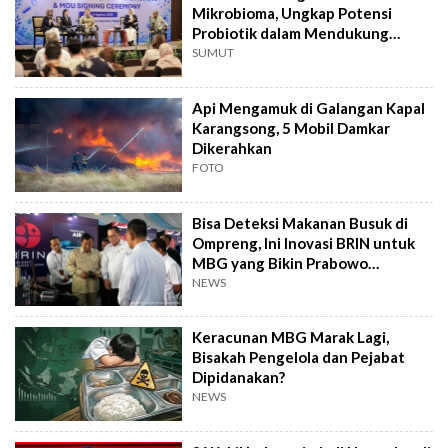
Mikrobioma, Ungkap Potensi
Probiotik dalam Mendukung
Terapi Jerawat
SUMUT
Api Mengamuk di Galangan Kapal
Karangsong, 5 Mobil Damkar
Dikerahkan
FOTO
Bisa Deteksi Makanan Busuk di
Ompreng, Ini Inovasi BRIN untuk
MBG yang Bikin Prabowo
Kepincut
NEWS
Keracunan MBG Marak Lagi,
Bisakah Pengelola dan Pejabat
Dipidanakan?
NEWS