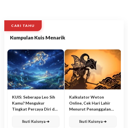
CARI TAHU
Kumpulan Kuis Menarik
KUIS: Seberapa Leo Sih
Kalkulator Weton
Kamu? Mengukur
Online, Cek Hari Lahir
Tingkat Percaya Diri dan
Menurut Penanggalan
Karisma
Jawa
Ikuti Kuisnya ➔
Ikuti Kuisnya ➔