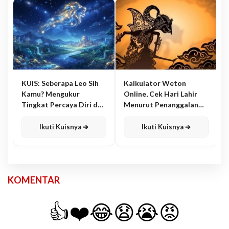
KUIS: Seberapa Leo Sih
Kalkulator Weton
Kamu? Mengukur
Online, Cek Hari Lahir
Tingkat Percaya Diri dan
Menurut Penanggalan
Karisma
Jawa
Ikuti Kuisnya ➔
Ikuti Kuisnya ➔
KOMENTAR
👍
❤️
😂
😧
😭
😡