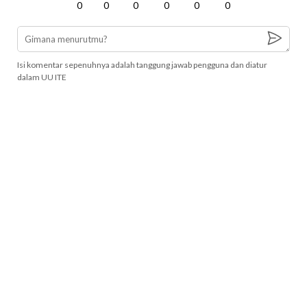
0
0
0
0
0
0
Isi komentar sepenuhnya adalah tanggung jawab pengguna dan diatur
dalam UU ITE