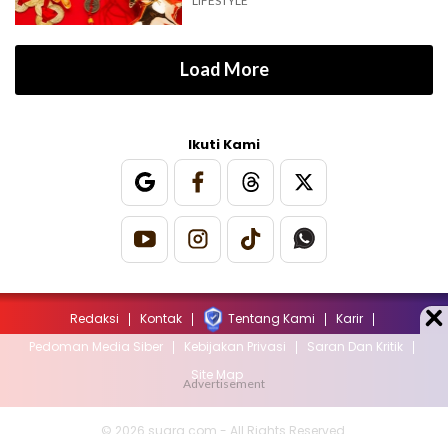
LIFESTYLE
Load More
Ikuti Kami
Redaksi
Kontak
Tentang Kami
Karir
Pedoman Media Siber
Kebijakan Privasi
Saran Dan Kritik
Site Map
© 2026 suara.com - All Rights Reserved.