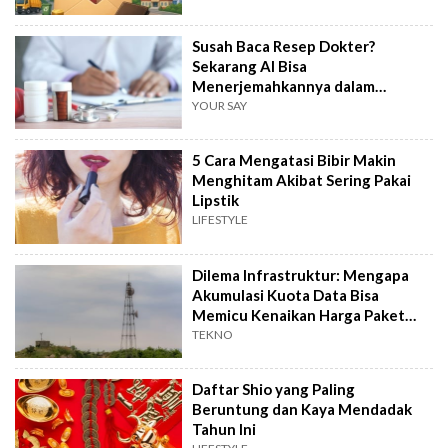
Susah Baca Resep Dokter?
Sekarang AI Bisa
Menerjemahkannya dalam
Hitungkan Detik!
YOUR SAY
5 Cara Mengatasi Bibir Makin
Menghitam Akibat Sering Pakai
Lipstik
LIFESTYLE
Dilema Infrastruktur: Mengapa
Akumulasi Kuota Data Bisa
Memicu Kenaikan Harga Paket
Internet?
TEKNO
Daftar Shio yang Paling
Beruntung dan Kaya Mendadak
Tahun Ini