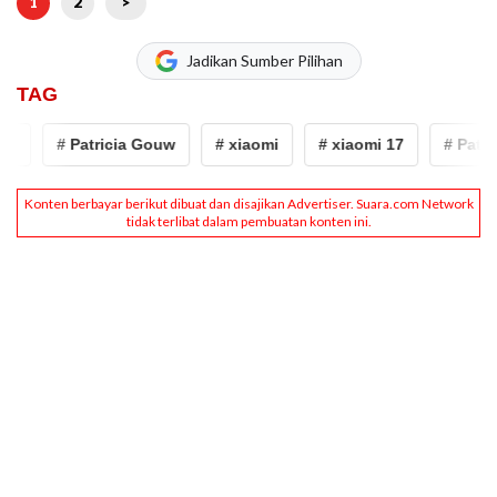
1
2
>
Jadikan Sumber Pilihan
TAG
7
# Patricia Gouw
# xiaomi
# xiaomi 17
# Patric