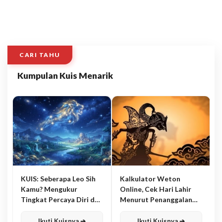
CARI TAHU
Kumpulan Kuis Menarik
KUIS: Seberapa Leo Sih
Kalkulator Weton
Kamu? Mengukur
Online, Cek Hari Lahir
Tingkat Percaya Diri dan
Menurut Penanggalan
Karisma
Jawa
Ikuti Kuisnya ➔
Ikuti Kuisnya ➔