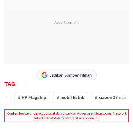
Jadikan Sumber Pilihan
TAG
7
# HP Flagship
# mobil listrik
# xiaomi 17 max