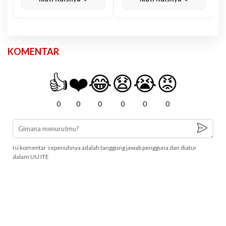
KOMENTAR
👍
❤️
😂
😧
😭
😡
0
0
0
0
0
0
Isi komentar sepenuhnya adalah tanggung jawab pengguna dan diatur
dalam UU ITE