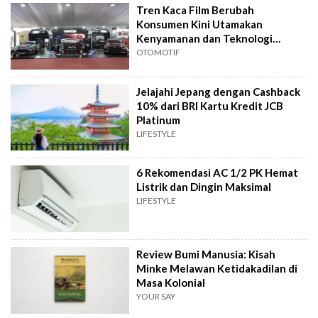
Tren Kaca Film Berubah
Konsumen Kini Utamakan
Kenyamanan dan Teknologi
Kendaraan
OTOMOTIF
Jelajahi Jepang dengan Cashback
10% dari BRI Kartu Kredit JCB
Platinum
LIFESTYLE
6 Rekomendasi AC 1/2 PK Hemat
Listrik dan Dingin Maksimal
LIFESTYLE
Review Bumi Manusia: Kisah
Minke Melawan Ketidakadilan di
Masa Kolonial
YOUR SAY