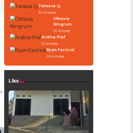
Tarassa Q.
33 Articles
Oktavia
Ningrum
31 Articles
Ardina Praf
21 Articles
Ryan Farizzal
20 Articles
Liks
n