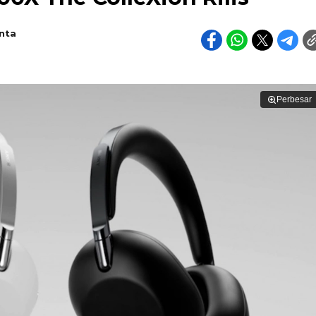
nta
Perbesar