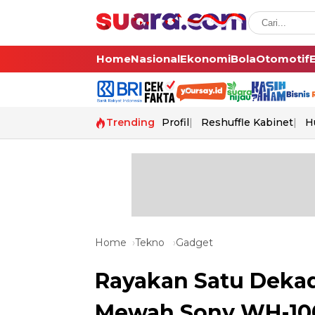
Home
Nasional
Ekonomi
Bola
Otomotif
Trending
Profil
Reshuffle Kabinet
H
Home
Tekno
Gadget
Rayakan Satu Deka
Mewah Sony WH-1000