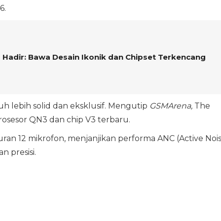
6.
ra Hadir: Bawa Desain Ikonik dan Chipset Terkencang
uh lebih solid dan eksklusif. Mengutip
GSMArena,
The
osesor QN3 dan chip V3 terbaru.
ran 12 mikrofon, menjanjikan performa ANC (Active Noi
n presisi.