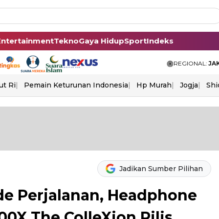
Entertainment
Tekno
Gaya Hidup
Sport
Indeks
REGIONAL:
JA
ut Ri
Pemain Keturunan Indonesia
Hp Murah
Jogja
Shi
Jadikan Sumber Pilihan
de Perjalanan, Headphone
X The ColleXion Rilis