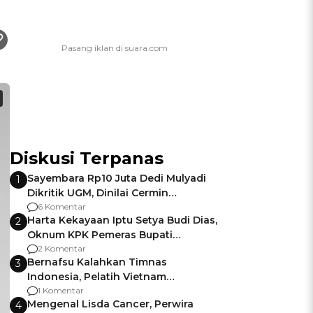
Diskusi Terpanas
Sayembara Rp10 Juta Dedi Mulyadi
1
Dikritik UGM, Dinilai Cermin
Gagalnya Negara Jamin Keamanan
6 Komentar
Harta Kekayaan Iptu Setya Budi Dias,
2
Oknum KPK Pemeras Bupati
Pemalang
2 Komentar
Bernafsu Kalahkan Timnas
3
Indonesia, Pelatih Vietnam
Berencana Pakai Jimat di Pakansari
1 Komentar
Mengenal Lisda Cancer, Perwira
4