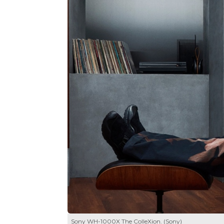
Sony WH-1000X The ColleXion. (Sony)