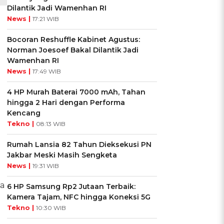
Dilantik Jadi Wamenhan RI
News |
17:21 WIB
Bocoran Reshuffle Kabinet Agustus:
Norman Joesoef Bakal Dilantik Jadi
Wamenhan RI
News |
17:49 WIB
4 HP Murah Baterai 7000 mAh, Tahan
hingga 2 Hari dengan Performa
Kencang
Tekno |
08:13 WIB
Rumah Lansia 82 Tahun Dieksekusi PN
Jakbar Meski Masih Sengketa
News |
19:31 WIB
la
6 HP Samsung Rp2 Jutaan Terbaik:
Kamera Tajam, NFC hingga Koneksi 5G
Tekno |
10:30 WIB