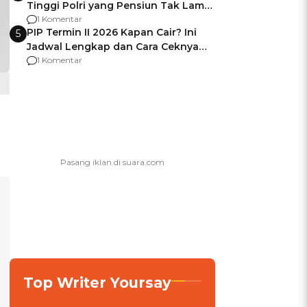
Tinggi Polri yang Pensiun Tak Lama
Usai Jadi Brigjen
1 Komentar
PIP Termin II 2026 Kapan Cair? Ini
5
Jadwal Lengkap dan Cara Ceknya
agar Dana Tidak Hangus!
1 Komentar
Top Writer Yoursay