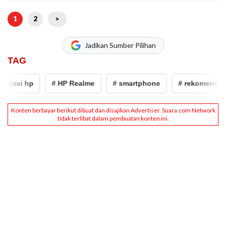
1
2
>
Jadikan Sumber Pilihan
TAG
dasi hp
# HP Realme
# smartphone
# rekomendasi 