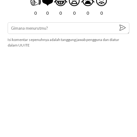
👍
❤️
😂
😧
😭
😡
0
0
0
0
0
0
Isi komentar sepenuhnya adalah tanggung jawab pengguna dan diatur
dalam UU ITE