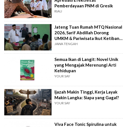
Apresiasi Efektivitas
Pemberdayaan PNM di Gresik
RIAU
Jateng Tuan Rumah MTQ Nasional
2026, Sarif Abdillah Dorong
UMKM & Pariwisata Ikut Ketiban
Berkah
JAWA TENGAH
Semua Ikan di Langit: Novel Unik
yang Mengajak Merenungi Arti
Kehidupan
YOUR SAY
Ijazah Makin Tinggi, Kerja Layak
Makin Langka: Siapa yang Gagal?
YOUR SAY
Viva Face Tonic Spirulina untuk