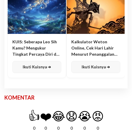
KUIS: Seberapa Leo Sih
Kalkulator Weton
Kamu? Mengukur
Online, Cek Hari Lahir
Tingkat Percaya Diri dan
Menurut Penanggalan
Karisma
Jawa
Ikuti Kuisnya ➔
Ikuti Kuisnya ➔
KOMENTAR
👍
❤️
😂
😧
😭
😡
0
0
0
0
0
0