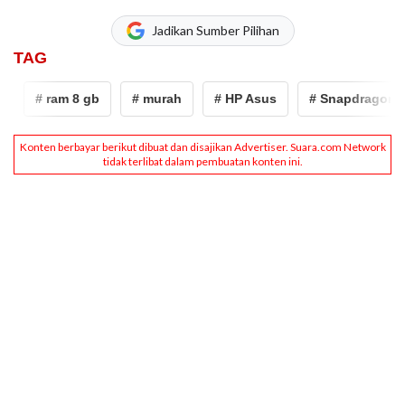
Jadikan Sumber Pilihan
TAG
# ram 8 gb
# murah
# HP Asus
# Snapdragon