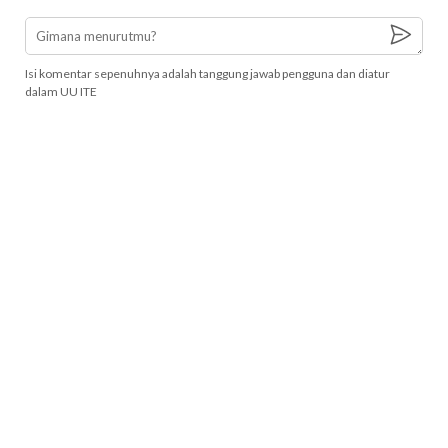
Isi komentar sepenuhnya adalah tanggung jawab pengguna dan diatur
dalam UU ITE