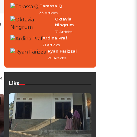
Tarassa Q.
33 Articles
Oktavia
g
Ningrum
31 Articles
Ardina Praf
21 Articles
Ryan Farizzal
20 Articles
k
Liks