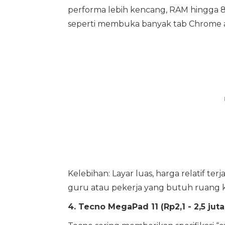
performa lebih kencang, RAM hingga 8 G
seperti membuka banyak tab Chrome ata
Kelebihan: Layar luas, harga relatif t
guru atau pekerja yang butuh ruang ker
4. Tecno MegaPad 11 (Rp2,1 - 2,5 jut