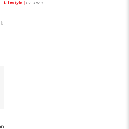
Lifestyle |
07:10 WIB
ik
an