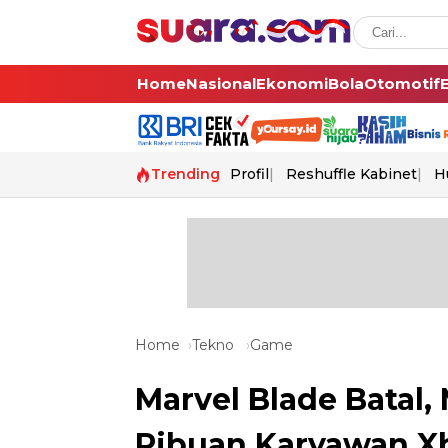
Home
Nasional
Ekonomi
Bola
Otomotif
Trending
Profil
Reshuffle Kabinet
H
Home
Tekno
Game
Marvel Blade Batal
Ribuan Karyawan X