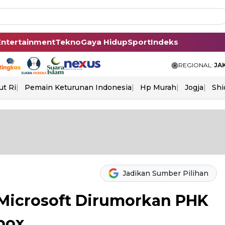
Entertainment
Tekno
Gaya Hidup
Sport
Indeks
REGIONAL:
JA
ut Ri
Pemain Keturunan Indonesia
Hp Murah
Jogja
Shi
Jadikan Sumber Pilihan
, Microsoft Dirumorkan PHK
box