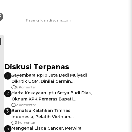
Diskusi Terpanas
Sayembara Rp10 Juta Dedi Mulyadi
1
Dikritik UGM, Dinilai Cermin
Gagalnya Negara Jamin Keamanan
6 Komentar
Harta Kekayaan Iptu Setya Budi Dias,
2
Oknum KPK Pemeras Bupati
Pemalang
2 Komentar
Bernafsu Kalahkan Timnas
3
Indonesia, Pelatih Vietnam
Berencana Pakai Jimat di Pakansari
1 Komentar
Mengenal Lisda Cancer, Perwira
4