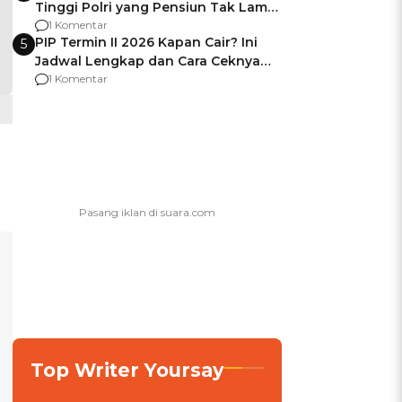
Tinggi Polri yang Pensiun Tak Lama
Usai Jadi Brigjen
1 Komentar
PIP Termin II 2026 Kapan Cair? Ini
5
Jadwal Lengkap dan Cara Ceknya
agar Dana Tidak Hangus!
1 Komentar
Top Writer Yoursay