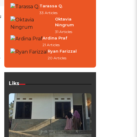
Tarassa Q.
33 Articles
u
Oktavia
Ningrum
31 Articles
Ardina Praf
21 Articles
Ryan Farizzal
.
20 Articles
Liks