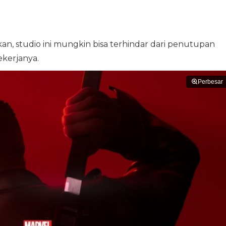
kan, studio ini mungkin bisa terhindar dari penutupan
ekerjanya.
Perbesar