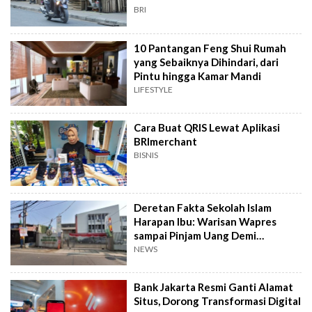
BRI
10 Pantangan Feng Shui Rumah
yang Sebaiknya Dihindari, dari
Pintu hingga Kamar Mandi
LIFESTYLE
Cara Buat QRIS Lewat Aplikasi
BRImerchant
BISNIS
Deretan Fakta Sekolah Islam
Harapan Ibu: Warisan Wapres
sampai Pinjam Uang Demi
Lapangan Padel
NEWS
Bank Jakarta Resmi Ganti Alamat
Situs, Dorong Transformasi Digital