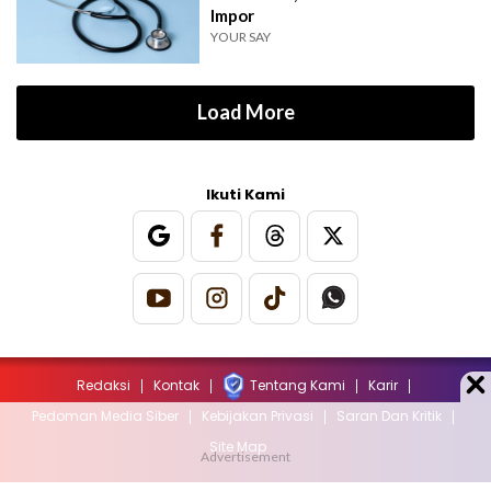
Impor
YOUR SAY
Load More
Ikuti Kami
Redaksi
Kontak
Tentang Kami
Karir
Pedoman Media Siber
Kebijakan Privasi
Saran Dan Kritik
Site Map