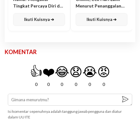
Tingkat Percaya Diri dan
Menurut Penanggalan
Karisma
Jawa
Ikuti Kuisnya ➔
Ikuti Kuisnya ➔
KOMENTAR
👍
❤️
😂
😧
😭
😡
0
0
0
0
0
0
Isi komentar sepenuhnya adalah tanggung jawab pengguna dan diatur
dalam UU ITE