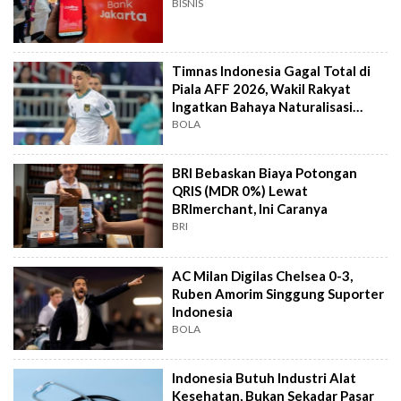
BISNIS
Timnas Indonesia Gagal Total di
Piala AFF 2026, Wakil Rakyat
Ingatkan Bahaya Naturalisasi
Instan
BOLA
BRI Bebaskan Biaya Potongan
QRIS (MDR 0%) Lewat
BRImerchant, Ini Caranya
BRI
AC Milan Digilas Chelsea 0-3,
Ruben Amorim Singgung Suporter
Indonesia
BOLA
Indonesia Butuh Industri Alat
Kesehatan, Bukan Sekadar Pasar