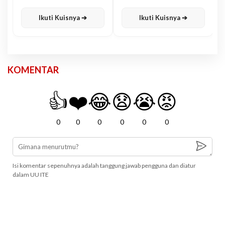
Karisma
Jawa
Ikuti Kuisnya ➔
Ikuti Kuisnya ➔
KOMENTAR
👍
❤️
😂
😧
😭
😡
0
0
0
0
0
0
Isi komentar sepenuhnya adalah tanggung jawab pengguna dan diatur
dalam UU ITE