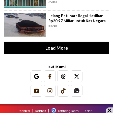
Surabaya
JATIM
Lelang Batubara Ilegal Hasilkan
Rp20,97 Miliar untuk Kas Negara
BISNIS
Load More
Ikuti Kami
Redaksi
Kontak
Tentang Kami
Karir