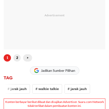
1
2
>
Jadikan Sumber Pilihan
TAG
# jarak jauh
# walkie talkie
# jarak jauh