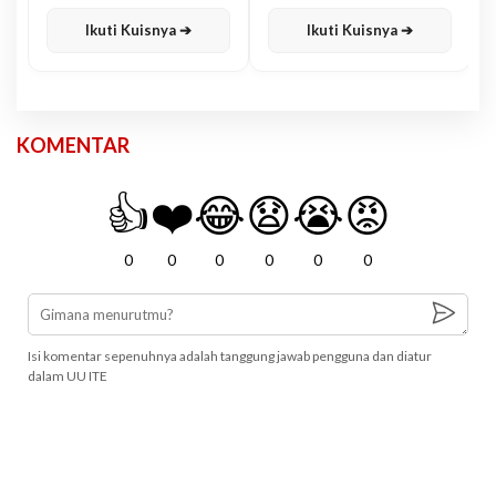
Karisma
Jawa
Ikuti Kuisnya ➔
Ikuti Kuisnya ➔
KOMENTAR
👍
❤️
😂
😧
😭
😡
0
0
0
0
0
0
Isi komentar sepenuhnya adalah tanggung jawab pengguna dan diatur
dalam UU ITE