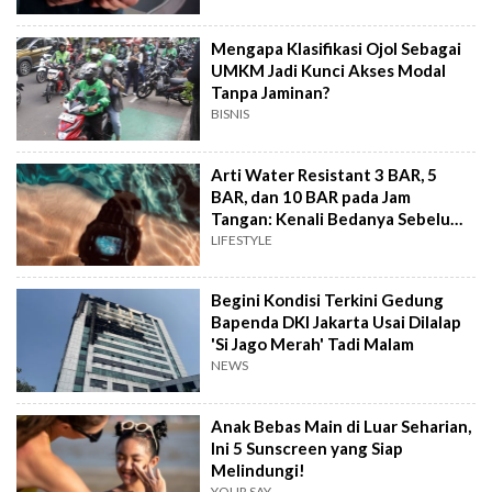
Mengapa Klasifikasi Ojol Sebagai
UMKM Jadi Kunci Akses Modal
Tanpa Jaminan?
BISNIS
Arti Water Resistant 3 BAR, 5
BAR, dan 10 BAR pada Jam
Tangan: Kenali Bedanya Sebelum
Beli
LIFESTYLE
Begini Kondisi Terkini Gedung
Bapenda DKI Jakarta Usai Dilalap
'Si Jago Merah' Tadi Malam
NEWS
Anak Bebas Main di Luar Seharian,
Ini 5 Sunscreen yang Siap
Melindungi!
YOUR SAY