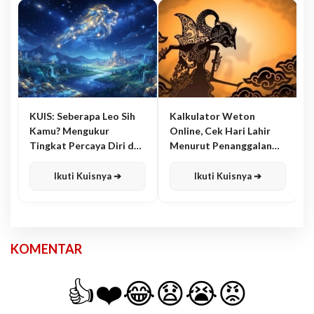
KUIS: Seberapa Leo Sih
Kalkulator Weton
Kamu? Mengukur
Online, Cek Hari Lahir
Tingkat Percaya Diri dan
Menurut Penanggalan
Karisma
Jawa
Ikuti Kuisnya ➔
Ikuti Kuisnya ➔
KOMENTAR
👍
❤️
😂
😧
😭
😡