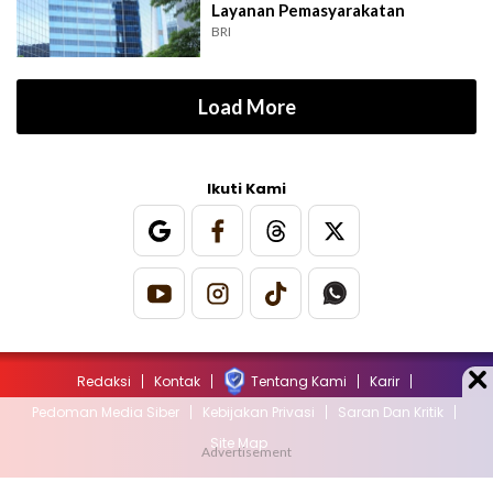
Layanan Pemasyarakatan
BRI
Load More
Ikuti Kami
Redaksi
Kontak
Tentang Kami
Karir
Pedoman Media Siber
Kebijakan Privasi
Saran Dan Kritik
Site Map