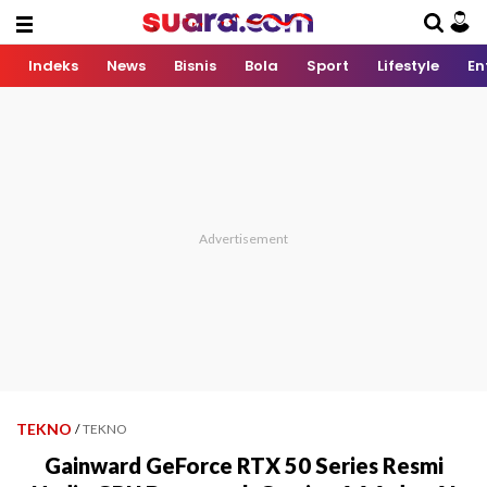
Indeks
News
Bisnis
Bola
Sport
Lifestyle
En
TEKNO
/
TEKNO
Gainward GeForce RTX 50 Series Resmi