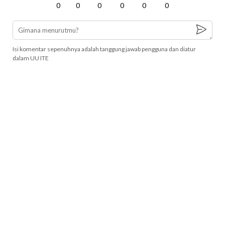
0
0
0
0
0
0
Isi komentar sepenuhnya adalah tanggung jawab pengguna dan diatur
dalam UU ITE