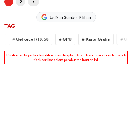
1
2
>
Jadikan Sumber Pilihan
TAG
# GeForce RTX 50
# GPU
# Kartu Grafis
# GeFo