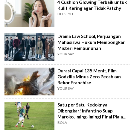
4 Cushion Glowing Terbaik untuk
Kulit Kering agar Tidak Patchy
LIFESTYLE
Drama Law School, Perjuangan
Mahasiswa Hukum Membongkar
Misteri Pembunuhan
YOUR SAY
Durasi Capai 135 Menit, Film
Godzilla Minus Zero Pecahkan
Rekor Franchise
YOUR SAY
Satu per Satu Kedoknya
Dibongkar! Infantino Suap
Maroko, Iming-imingi Final Piala
Dunia
BOLA