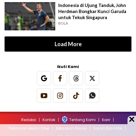
Indonesia di Ujung Tanduk, John
Herdman Bongkar Kunci Garuda
untuk Tekuk Singapura
BOLA
Load More
Ikuti Kami
Redaksi
Kontak
Tentang Kami
Karir
Pedoman Media Siber
Kebijakan Privasi
Saran Dan Kritik