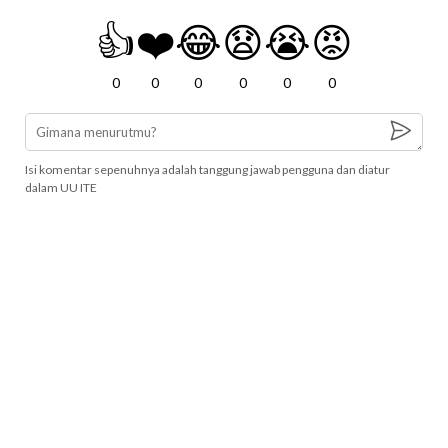
👍
❤️
😂
😧
😭
😡
0
0
0
0
0
0
Isi komentar sepenuhnya adalah tanggung jawab pengguna dan diatur
dalam UU ITE