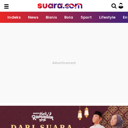
Indeks
News
Bisnis
Bola
Sport
Lifestyle
En