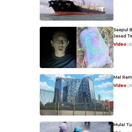
Saepul 
Jasad T
Video
| 
Mal Ram
Video
| 
Mulai Tu