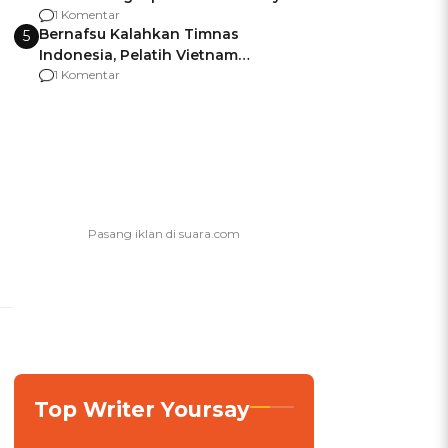
agar Dana Tidak Hangus!
1 Komentar
Bernafsu Kalahkan Timnas
5
Indonesia, Pelatih Vietnam
Berencana Pakai Jimat di Pakansari
1 Komentar
Top Writer Yoursay