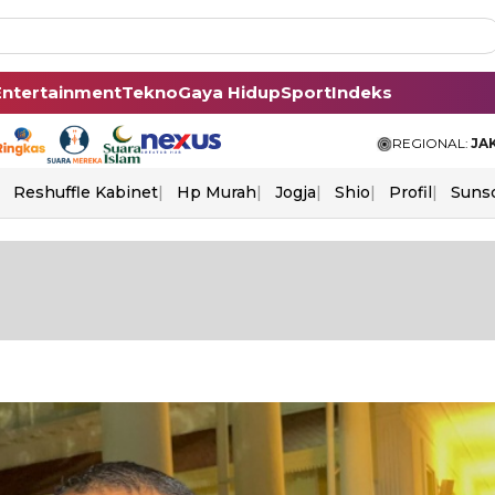
Entertainment
Tekno
Gaya Hidup
Sport
Indeks
REGIONAL:
JA
Reshuffle Kabinet
Hp Murah
Jogja
Shio
Profil
Suns