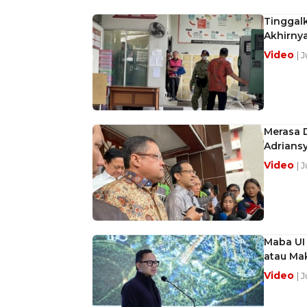
Tinggalk
Akhirny
Video
| 
Merasa D
Adrians
Video
| 
Maba UI
atau Mak
Video
| 