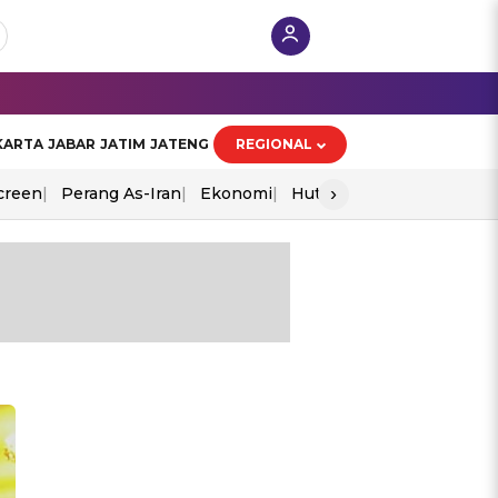
KARTA
JABAR
JATIM
JATENG
REGIONAL
›
creen
Perang As-Iran
Ekonomi
Hut Ri