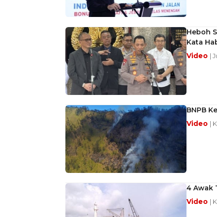
Heboh Su
Kata Ha
Video
| 
BNPB Ke
Video
| 
4 Awak 
Video
| 