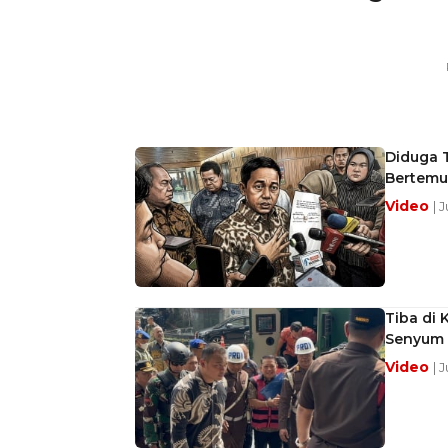
Diduga T
Bertemu
Video
| 
Tiba di
Senyum 
Video
| 