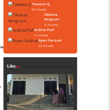
Tarassa Q.
33 Articles
Oktavia
Ningrum
31 Articles
Ardina Praf
21 Articles
Ryan Farizzal
20 Articles
ie
Liks
n