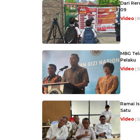
Dari Re
09
Video
| 
MBG Tel
Pelaku
Video
| 
Ramai Is
Satu
Video
| 