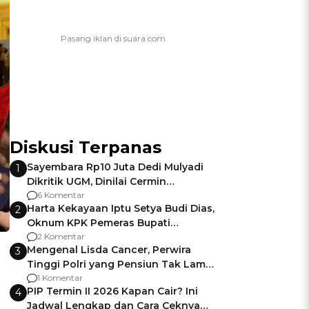
Diskusi Terpanas
Sayembara Rp10 Juta Dedi Mulyadi
1
Dikritik UGM, Dinilai Cermin
Gagalnya Negara Jamin Keamanan
6 Komentar
Harta Kekayaan Iptu Setya Budi Dias,
2
Oknum KPK Pemeras Bupati
Pemalang
2 Komentar
Mengenal Lisda Cancer, Perwira
3
Tinggi Polri yang Pensiun Tak Lama
Usai Jadi Brigjen
1 Komentar
PIP Termin II 2026 Kapan Cair? Ini
4
Jadwal Lengkap dan Cara Ceknya