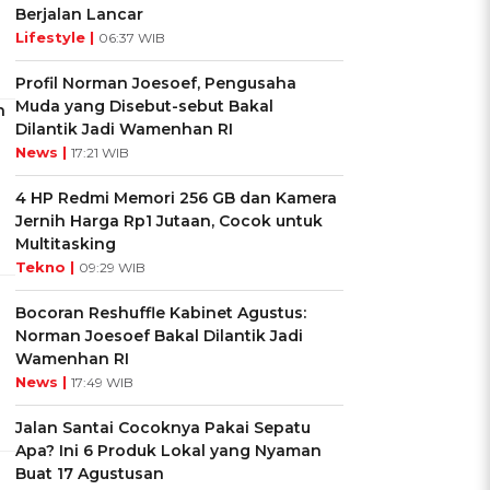
Berjalan Lancar
Lifestyle |
06:37 WIB
Profil Norman Joesoef, Pengusaha
Muda yang Disebut-sebut Bakal
n
Dilantik Jadi Wamenhan RI
News |
17:21 WIB
4 HP Redmi Memori 256 GB dan Kamera
Jernih Harga Rp1 Jutaan, Cocok untuk
Multitasking
Tekno |
09:29 WIB
Bocoran Reshuffle Kabinet Agustus:
Norman Joesoef Bakal Dilantik Jadi
Wamenhan RI
News |
17:49 WIB
Jalan Santai Cocoknya Pakai Sepatu
Apa? Ini 6 Produk Lokal yang Nyaman
Buat 17 Agustusan