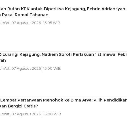
an Rutan KPK untuk Diperiksa Kejagung, Febrie Adriansyah
a Pakai Rompi Tahanan
Jum'at, 07 Agustus 2026 | 15:05 WIB
icurangi Kejagung, Nadiem Soroti Perlakuan 'Istimewa' Febr
yah
Jum'at, 07 Agustus 2026 | 15:00 WIB
 Lempar Pertanyaan Menohok ke Bima Arya: Pilih Pendidika
an Bergizi Gratis?
Jum'at, 07 Agustus 2026 | 13:00 WIB