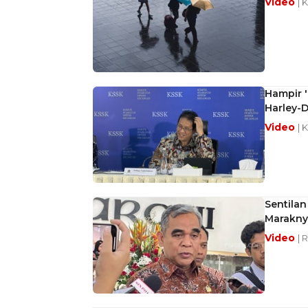
Video
| 
Hampir '
Harley-
Video
| 
Sentila
Marakny
Video
| 