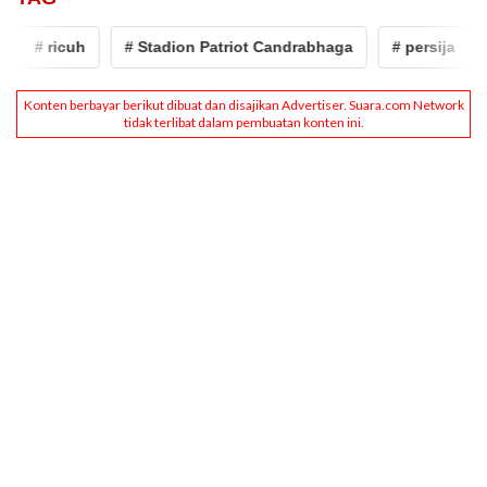
# ricuh
# Stadion Patriot Candrabhaga
# persija
#