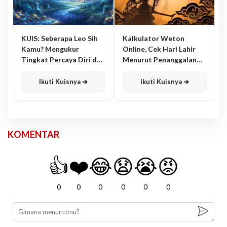
KUIS: Seberapa Leo Sih
Kalkulator Weton
Kamu? Mengukur
Online, Cek Hari Lahir
Tingkat Percaya Diri dan
Menurut Penanggalan
Karisma
Jawa
Ikuti Kuisnya ➔
Ikuti Kuisnya ➔
KOMENTAR
👍
❤️
😂
😧
😭
😡
0
0
0
0
0
0