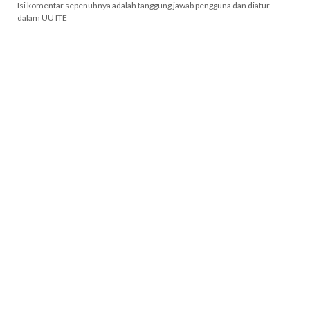
Isi komentar sepenuhnya adalah tanggung jawab pengguna dan diatur
dalam UU ITE