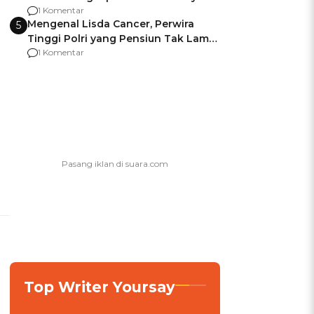
agar Dana Tidak Hangus!
1 Komentar
Mengenal Lisda Cancer, Perwira
5
Tinggi Polri yang Pensiun Tak Lama
Usai Jadi Brigjen
1 Komentar
Top Writer Yoursay