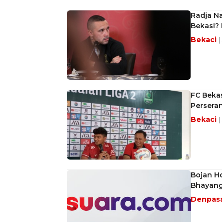
Radja Na
Bekasi? 
Bekaci
|
FC Bekas
Perseran
Bekaci
|
Bojan H
Bhayang
Denpas