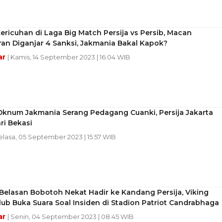
ericuhan di Laga Big Match Persija vs Persib, Macan
an Diganjar 4 Sanksi, Jakmania Bakal Kapok?
ar
| Kamis, 14 September 2023 | 16:04 WIB
Oknum Jakmania Serang Pedagang Cuanki, Persija Jakarta
ari Bekasi
Selasa, 05 September 2023 | 15:57 WIB
elasan Bobotoh Nekat Hadir ke Kandang Persija, Viking
lub Buka Suara Soal Insiden di Stadion Patriot Candrabhaga
ar
| Senin, 04 September 2023 | 08:45 WIB