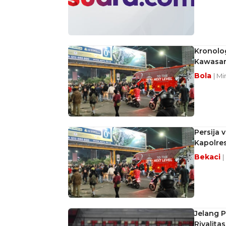
Kronolog
Kawasan
Bola
| M
Persija 
Kapolres
Bekaci
|
Jelang P
Rivalita