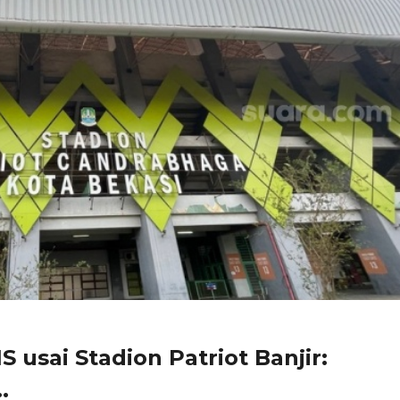
S usai Stadion Patriot Banjir:
.