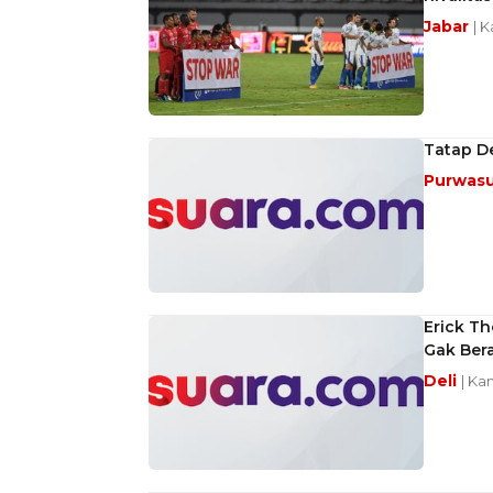
Jabar
| K
Tatap De
Purwas
Erick Th
Gak Beran
Deli
| Ka