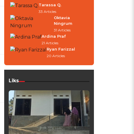
Tarassa Q.
33 Articles
Oktavia
Ningrum
31 Articles
Ardina Praf
21 Articles
Ryan Farizzal
20 Articles
Liks