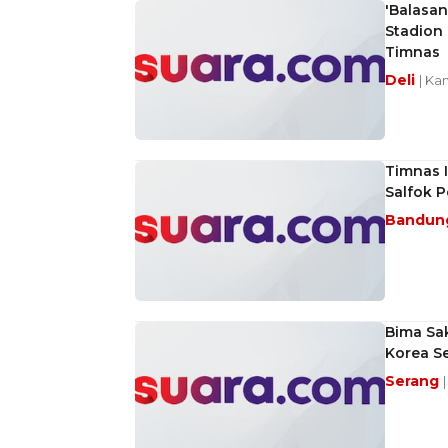
'Balasan
Stadion
Timnas
Deli
| Ka
Timnas I
Salfok 
Bandun
Bima Sak
Korea S
Serang