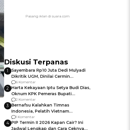
Diskusi Terpanas
Sayembara Rp10 Juta Dedi Mulyadi
1
Dikritik UGM, Dinilai Cermin
Gagalnya Negara Jamin Keamanan
6 Komentar
Harta Kekayaan Iptu Setya Budi Dias,
2
Oknum KPK Pemeras Bupati
Pemalang
2 Komentar
Bernafsu Kalahkan Timnas
3
Indonesia, Pelatih Vietnam
Berencana Pakai Jimat di Pakansari
1 Komentar
PIP Termin II 2026 Kapan Cair? Ini
4
Jadwal Lengkap dan Cara Ceknya