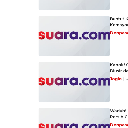
Buntut K
Kemayor
Denpas
Kapok! 
Diusir d
Joglo
| 
Waduh! B
Persib C
Denpas