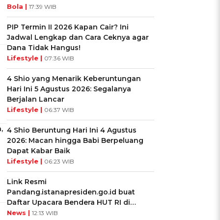
Bola |
17:39 WIB
PIP Termin II 2026 Kapan Cair? Ini
Jadwal Lengkap dan Cara Ceknya agar
Dana Tidak Hangus!
Lifestyle |
07:36 WIB
4 Shio yang Menarik Keberuntungan
Hari Ini 5 Agustus 2026: Segalanya
Berjalan Lancar
Lifestyle |
06:37 WIB
,
4 Shio Beruntung Hari Ini 4 Agustus
2026: Macan hingga Babi Berpeluang
Dapat Kabar Baik
Lifestyle |
06:23 WIB
Link Resmi
Pandang.istanapresiden.go.id buat
Daftar Upacara Bendera HUT RI di
Istana Negara
News |
12:13 WIB