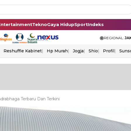
Entertainment
Tekno
Gaya Hidup
Sport
Indeks
REGIONAL:
JA
Reshuffle Kabinet
Hp Murah
Jogja
Shio
Profil
Suns
drabhaga Terbaru Dan Terkini