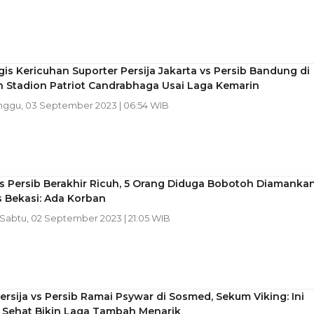
is Kericuhan Suporter Persija Jakarta vs Persib Bandung di
 Stadion Patriot Candrabhaga Usai Laga Kemarin
inggu, 03 September 2023 | 06:54 WIB
vs Persib Berakhir Ricuh, 5 Orang Diduga Bobotoh Diamankan
 Bekasi: Ada Korban
 Sabtu, 02 September 2023 | 21:05 WIB
ersija vs Persib Ramai Psywar di Sosmed, Sekum Viking: Ini
s Sehat Bikin Laga Tambah Menarik