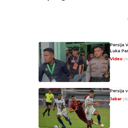
Persija 
Luka Pa
Video
| 
Persija 
Jabar
| R