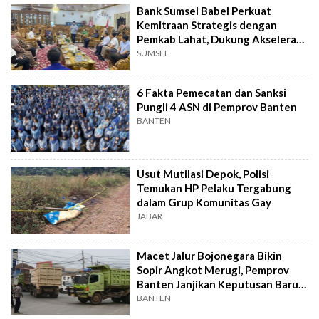
Bank Sumsel Babel Perkuat
Kemitraan Strategis dengan
Pemkab Lahat, Dukung Akselerasi
Ekonomi Daerah
SUMSEL
6 Fakta Pemecatan dan Sanksi
Pungli 4 ASN di Pemprov Banten
BANTEN
Usut Mutilasi Depok, Polisi
Temukan HP Pelaku Tergabung
dalam Grup Komunitas Gay
JABAR
Macet Jalur Bojonegara Bikin
Sopir Angkot Merugi, Pemprov
Banten Janjikan Keputusan Baru 4
Hari Lagi
BANTEN