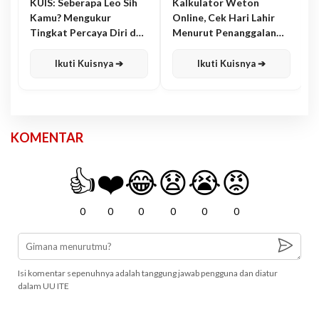
KUIS: Seberapa Leo Sih
Kalkulator Weton
Kamu? Mengukur
Online, Cek Hari Lahir
Tingkat Percaya Diri dan
Menurut Penanggalan
Karisma
Jawa
Ikuti Kuisnya ➔
Ikuti Kuisnya ➔
KOMENTAR
👍
❤️
😂
😧
😭
😡
0
0
0
0
0
0
Isi komentar sepenuhnya adalah tanggung jawab pengguna dan diatur
dalam UU ITE