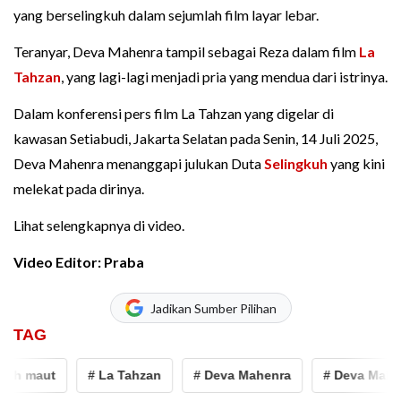
yang berselingkuh dalam sejumlah film layar lebar.
Teranyar, Deva Mahenra tampil sebagai Reza dalam film
La
Tahzan
, yang lagi-lagi menjadi pria yang mendua dari istrinya.
Dalam konferensi pers film La Tahzan yang digelar di
kawasan Setiabudi, Jakarta Selatan pada Senin, 14 Juli 2025,
Deva Mahenra menanggapi julukan Duta
Selingkuh
yang kini
melekat pada dirinya.
Lihat selengkapnya di video.
Video Editor: Praba
Jadikan Sumber Pilihan
TAG
ah maut
# La Tahzan
# Deva Mahenra
# Deva Mahen