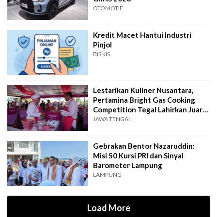
OTOMOTIF
Kredit Macet Hantui Industri
Pinjol
BISNIS
Lestarikan Kuliner Nusantara,
Pertamina Bright Gas Cooking
Competition Tegal Lahirkan Juara
Baru
JAWA TENGAH
Gebrakan Bentor Nazaruddin:
Misi 50 Kursi PRI dan Sinyal
Barometer Lampung
LAMPUNG
Load More