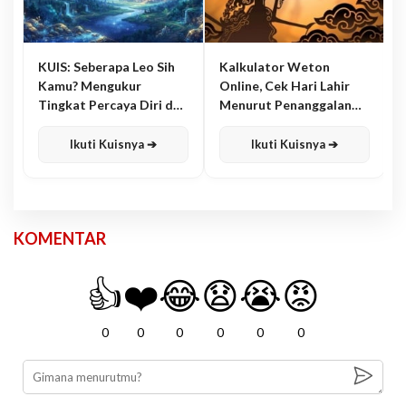
KUIS: Seberapa Leo Sih
Kalkulator Weton
Kamu? Mengukur
Online, Cek Hari Lahir
Tingkat Percaya Diri dan
Menurut Penanggalan
Karisma
Jawa
Ikuti Kuisnya ➔
Ikuti Kuisnya ➔
KOMENTAR
👍
❤️
😂
😧
😭
😡
0
0
0
0
0
0