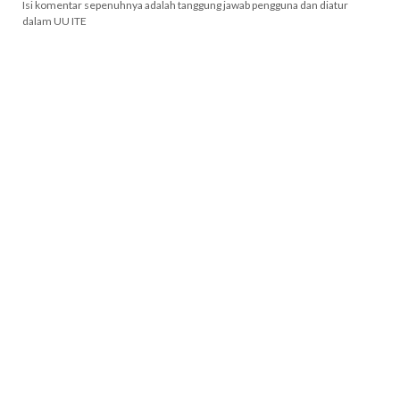
Isi komentar sepenuhnya adalah tanggung jawab pengguna dan diatur
dalam UU ITE