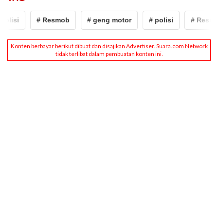
olisi
# Resmob
# geng motor
# polisi
# Resmo