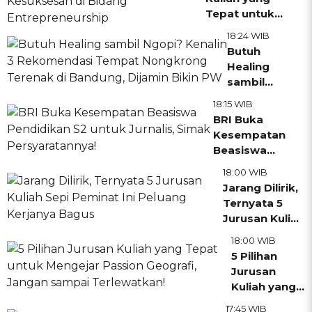
Tepat untuk
Melakukan
Menyongsong
Perawatan
18:24 WIB
Kesuksesan di
Kecantikan
Butuh
Bidang
Healing
Entrepreneurship
sambil
Ngopi?
18:15 WIB
Kenalin 3
BRI Buka
Rekomendasi
Kesempatan
Tempat
Beasiswa
Nongkrong
Pendidikan S2
18:00 WIB
Terenak di
untuk Jurnalis,
Jarang Dilirik,
Bandung,
Simak
Ternyata 5
Dijamin Bikin
Persyaratannya!
Jurusan Kuliah
PW
Sepi Peminat
18:00 WIB
Ini Peluang
5 Pilihan
Kerjanya
Jurusan
Bagus
Kuliah yang
Tepat untuk
17:45 WIB