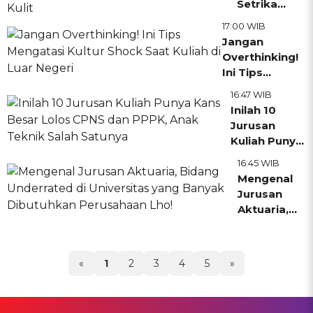
Setrika
Ini
yang Cocok
Wajah
17:00 WIB
untuk
untuk
Jangan
Pelajar dan
Perawatan
Overthinking!
Mahasiswa
Kecantikan?
Ini Tips
Simak
Mengatasi
16:47 WIB
Manfaat
Kultur Shock
Inilah 10
serta
Saat Kuliah di
Jurusan
Dampak
Luar Negeri
Kuliah Punya
Buruk bagi
Kans Besar
Kesehatan
16:45 WIB
Lolos CPNS
Kulit
Mengenal
dan PPPK,
Jurusan
Anak Teknik
Aktuaria,
Salah
Bidang
Satunya
Underrated
di
«
1
2
3
4
5
»
Universitas
yang
Banyak