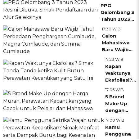
Mengejar
PPG
Passion
Gelombang 3
Geografi,
Tahun 2023
Jangan
Resmi
17:30 WIB
sampai
Dibuka,
Calon
Terlewatkan!
Simak
Mahasiswa
Pendaftaran
Baru Wajib
dan Alur
Tahu!
17:23 WIB
Seleksinya
Perbedaan
Kapan
Penghargaan
Waktunya
Cumlaude,
Eksfoliasi?
Magna
Simak
17:05 WIB
Cumlaude,
Tanda-
5 Brand
dan Summa
Tanda
Make Up
Cumlaude
ketika Kulit
dengan
Butuh
Harga
17:00 WIB
Perawatan
Murah,
Kamu
Kecantikan
Perawatan
Pengguna
yang Satu
Kecantikan