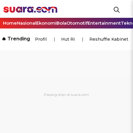
Home
Nasional
Ekonomi
Bola
Otomotif
Entertainment
Tekn
🔥 Trending
Profil
Hut Ri
Reshuffle Kabinet