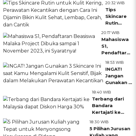
20:32 WIB
Vlogger
Tips
Indonesia,
Skincare
Menjual
Rutin
Make Up
untuk Kulit
20:17 WIB
Warna-
Kering,
Mahasiswa
warni
Perawatan
S1,
hingga
Kecantikan
Pendaftaran
Bodycare
dengan
Beasiswa
Wangi
18:53 WIB
Cara Ini
Malaka
INGAT!
Dijamin
Project
Jangan
Bikin Kulit
Dibuka
Gunakan 3
Sehat,
sampai 1
Skincare
Lembap,
18:40 WIB
November
Ini saat
Cerah, dan
Terbang dari
2023, ini
Kamu
Cantik
Bandara
Syaratnya!
Mengalami
Kertajati ke
Kulit
Malaysia dapat
18:30 WIB
Sensitif,
Diskon Harga
5 Pilihan Jurusan
Bijak
30%
Kuliah yang
dalam