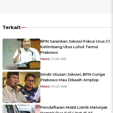
Terkait
BPN Sarankan Jokowi Fokus Urus C1
Ketimbang Utus Luhut Temui
Prabowo
News
| 11:08 WIB
Sindir Utusan Jokowi, BPN Curiga
Prabowo Mau Dikasih Amplop
News
| 10:20 WIB
Pendaftaran Mobil Listrik Melonjak
Hampir Dua Kali Lipat di AS