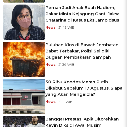
Pernah Jadi Anak Buah Nadiem,
Pakar Minta Kejagung Ganti Jaksa
Chatarina di Kasus Eks Jampidsus
News
| 21:43 WIB
Puluhan Kios di Bawah Jembatan
Babat Terbakar, Polisi Selidiki
Dugaan Pembakaran Sampah
News
| 21:39 WIB
30 Ribu Kopdes Merah Putih
Dikebut Sebelum 17 Agustus, Siapa
yang Akan Mengelola?
News
| 21:11 WIB
Bangga! Prestasi Apik Ditorehkan
Kevin Diks di Awal Musim