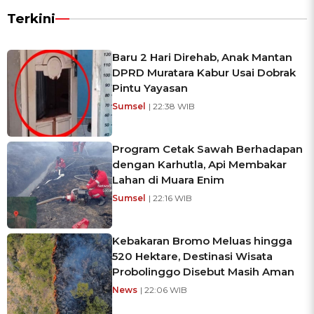
Terkini
Baru 2 Hari Direhab, Anak Mantan
DPRD Muratara Kabur Usai Dobrak
Pintu Yayasan
Sumsel
| 22:38 WIB
Program Cetak Sawah Berhadapan
dengan Karhutla, Api Membakar
Lahan di Muara Enim
Sumsel
| 22:16 WIB
Kebakaran Bromo Meluas hingga
520 Hektare, Destinasi Wisata
Probolinggo Disebut Masih Aman
News
| 22:06 WIB