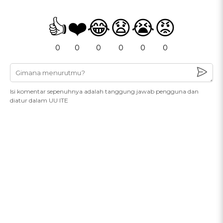
👍
❤️
😂
😧
😭
😡
0
0
0
0
0
0
Isi komentar sepenuhnya adalah tanggung jawab pengguna dan
diatur dalam UU ITE