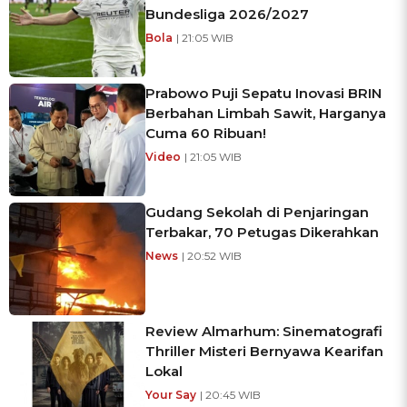
Bundesliga 2026/2027
Bola
| 21:05 WIB
Prabowo Puji Sepatu Inovasi BRIN
Berbahan Limbah Sawit, Harganya
Cuma 60 Ribuan!
Video
| 21:05 WIB
Gudang Sekolah di Penjaringan
Terbakar, 70 Petugas Dikerahkan
News
| 20:52 WIB
Review Almarhum: Sinematografi
Thriller Misteri Bernyawa Kearifan
Lokal
Your Say
| 20:45 WIB