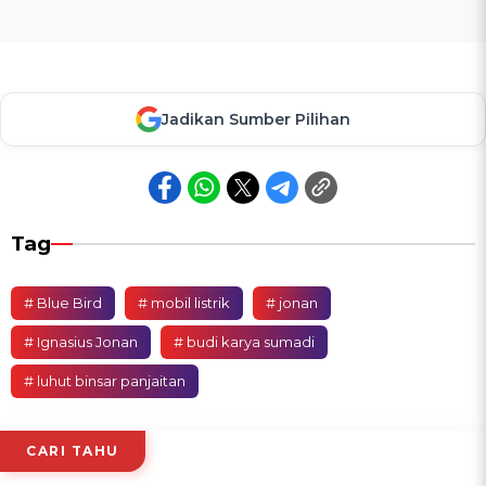
Jadikan Sumber Pilihan
Tag
# Blue Bird
# mobil listrik
# jonan
# Ignasius Jonan
# budi karya sumadi
# luhut binsar panjaitan
CARI TAHU