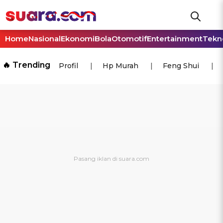
Home
Nasional
Ekonomi
Bola
Otomotif
Entertainment
Tekn
🔥 Trending
Profil
Hp Murah
Feng Shui