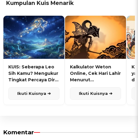
Kumpulan Kuis Menarik
KUIS: Seberapa Leo
Kalkulator Weton
KU
Sih Kamu? Mengukur
Online, Cek Hari Lahir
ya
Tingkat Percaya Diri
Menurut
de
dan Karisma
Penanggalan Jawa
Ikuti Kuisnya ➔
Ikuti Kuisnya ➔
Komentar