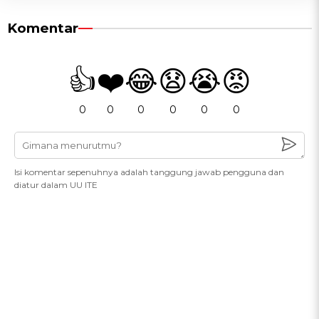
Komentar
👍
❤️
😂
😧
😭
😡
0
0
0
0
0
0
Isi komentar sepenuhnya adalah tanggung jawab pengguna dan
diatur dalam UU ITE