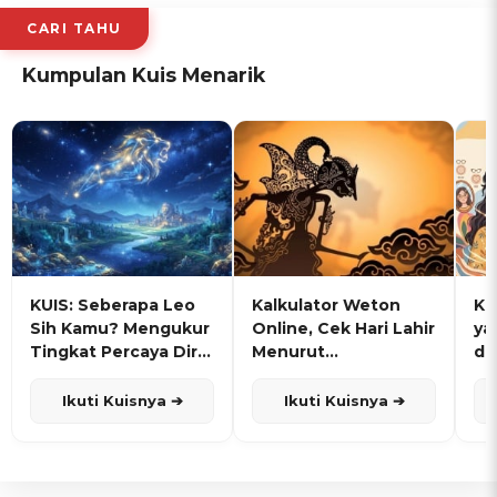
CARI TAHU
Kumpulan Kuis Menarik
KUIS: Seberapa Leo
Kalkulator Weton
KU
Sih Kamu? Mengukur
Online, Cek Hari Lahir
ya
Tingkat Percaya Diri
Menurut
de
dan Karisma
Penanggalan Jawa
Ikuti Kuisnya ➔
Ikuti Kuisnya ➔