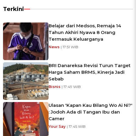
Terkini
Belajar dari Medsos, Remaja 14
Tahun Akhiri Nyawa 8 Orang
Termasuk Keluarganya
News
| 17:51 WIB
BRI Danareksa Revisi Turun Target
Harga Saham BRMS, Kinerja Jadi
Sebab
Bisnis
| 17:49 WIB
Ulasan 'Kapan Kau Bilang Wo Ai Ni?'
: Jodoh Ada di Tangan Ibu dan
Camer
Your Say
| 17:45 WIB