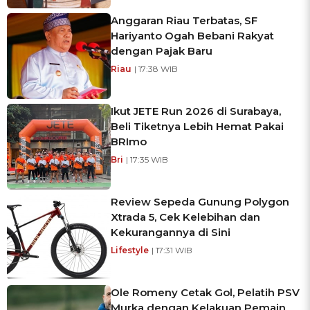
Anggaran Riau Terbatas, SF
Hariyanto Ogah Bebani Rakyat
dengan Pajak Baru
Riau
| 17:38 WIB
Ikut JETE Run 2026 di Surabaya,
Beli Tiketnya Lebih Hemat Pakai
BRImo
Bri
| 17:35 WIB
Review Sepeda Gunung Polygon
Xtrada 5, Cek Kelebihan dan
Kekurangannya di Sini
Lifestyle
| 17:31 WIB
Ole Romeny Cetak Gol, Pelatih PSV
Murka dengan Kelakuan Pemain