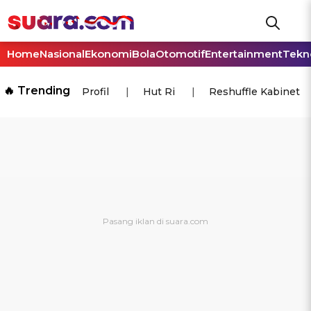
Home
Nasional
Ekonomi
Bola
Otomotif
Entertainment
Tekn
🔥 Trending
Profil
Hut Ri
Reshuffle Kabinet