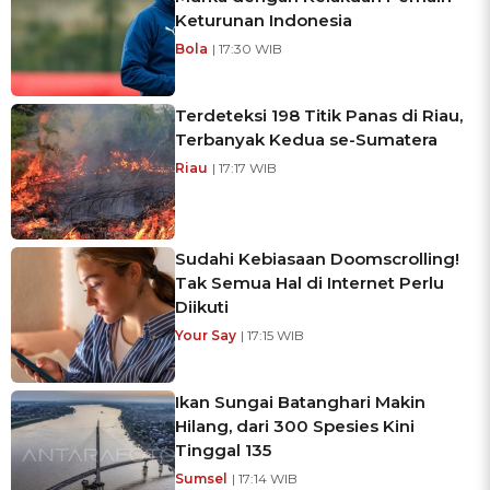
Keturunan Indonesia
Bola
| 17:30 WIB
Terdeteksi 198 Titik Panas di Riau,
Terbanyak Kedua se-Sumatera
Riau
| 17:17 WIB
Sudahi Kebiasaan Doomscrolling!
Tak Semua Hal di Internet Perlu
Diikuti
Your Say
| 17:15 WIB
Ikan Sungai Batanghari Makin
Hilang, dari 300 Spesies Kini
Tinggal 135
Sumsel
| 17:14 WIB