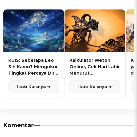
KUIS: Seberapa Leo
Kalkulator Weton
KU
Sih Kamu? Mengukur
Online, Cek Hari Lahir
ya
Tingkat Percaya Diri
Menurut
de
dan Karisma
Penanggalan Jawa
Ikuti Kuisnya ➔
Ikuti Kuisnya ➔
Komentar