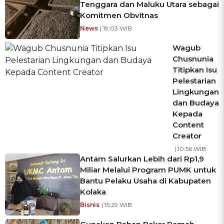
Tenggara dan Maluku Utara sebagai
Komitmen Obvitnas
News
| 19:03 WIB
Wagub
Chusnunia
Titipkan Isu
Pelestarian
Lingkungan
dan Budaya
Kepada
Content
Creator
| 10:56 WIB
Antam Salurkan Lebih dari Rp1,9
Miliar Melalui Program PUMK untuk
Bantu Pelaku Usaha di Kabupaten
Kolaka
Bisnis
| 15:29 WIB