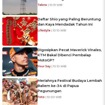
Tekno
| 10:13 WIB
Daftar Shio yang Paling Beruntung
dan Kaya Mendadak Tahun Ini
Lifestyle
| 10:10 WIB
Digosipkan Pecat Maverick Vinales,
KTM Bakal Dibenci Pembalap
MotoGP?
Your Say
| 10:10 WIB
Meriahnya Festival Budaya Lembah
Baliem ke-34 di Papua
Pegunungan
Foto
| 10:00 WIB