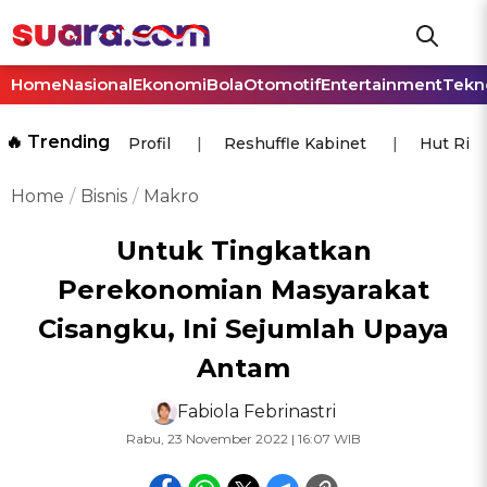
Home
Nasional
Ekonomi
Bola
Otomotif
Entertainment
Tekn
🔥 Trending
Profil
Reshuffle Kabinet
Hut Ri
Home
Bisnis
Makro
Untuk Tingkatkan
Perekonomian Masyarakat
Cisangku, Ini Sejumlah Upaya
Antam
Fabiola Febrinastri
Rabu, 23 November 2022 | 16:07 WIB