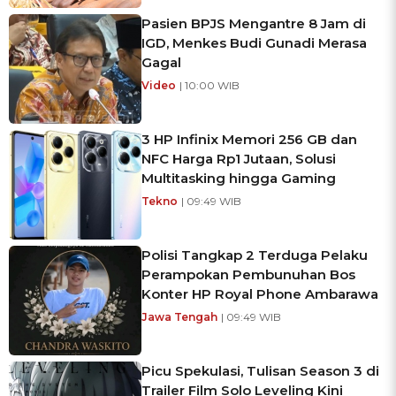
Pasien BPJS Mengantre 8 Jam di
IGD, Menkes Budi Gunadi Merasa
Gagal
Video
| 10:00 WIB
3 HP Infinix Memori 256 GB dan
NFC Harga Rp1 Jutaan, Solusi
Multitasking hingga Gaming
Tekno
| 09:49 WIB
Polisi Tangkap 2 Terduga Pelaku
Perampokan Pembunuhan Bos
Konter HP Royal Phone Ambarawa
Jawa Tengah
| 09:49 WIB
Picu Spekulasi, Tulisan Season 3 di
Trailer Film Solo Leveling Kini