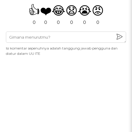
👍
❤️
😂
😧
😭
😡
0
0
0
0
0
0
Isi komentar sepenuhnya adalah tanggung jawab pengguna dan
diatur dalam UU ITE