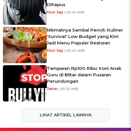
Dihapus
Your Say
| 09:49 WIB
Nikmatnya Sambal Pencit: Kuliner
'Survival' Low Budget yang Kini
Jadi Menu Populer Restoran
Your Say
| 09:40 WIB
Tamparan Rp100 Ribu: Ironi Anak
Guru di Blitar dalam Pusaran
Perundungan
Jatim
| 09:33 WIB
LIHAT ARTIKEL LAINNYA