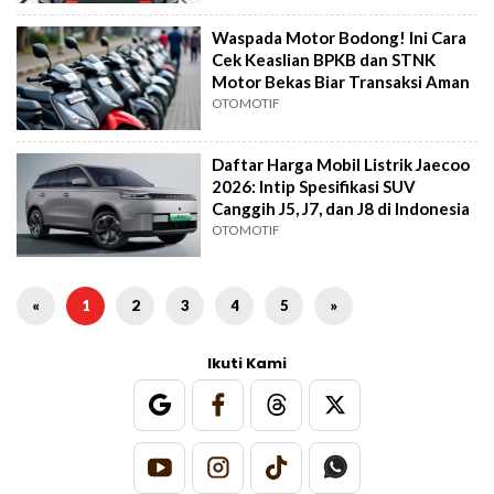
Waspada Motor Bodong! Ini Cara
Cek Keaslian BPKB dan STNK
Motor Bekas Biar Transaksi Aman
OTOMOTIF
Daftar Harga Mobil Listrik Jaecoo
2026: Intip Spesifikasi SUV
Canggih J5, J7, dan J8 di Indonesia
OTOMOTIF
«
1
2
3
4
5
»
Ikuti Kami