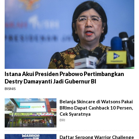
Istana Akui Presiden Prabowo Pertimbangkan
Destry Damayanti Jadi Gubernur BI
BISNIS
Belanja Skincare di Watsons Pakai
BRImo Dapat Cashback 10 Persen,
Cek Syaratnya
BRI
Daftar Serpong Warrior Challenge