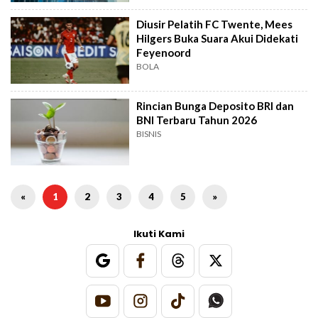
Diusir Pelatih FC Twente, Mees
Hilgers Buka Suara Akui Didekati
Feyenoord
BOLA
Rincian Bunga Deposito BRI dan
BNI Terbaru Tahun 2026
BISNIS
«
1
2
3
4
5
»
Ikuti Kami