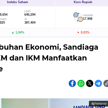
Indeks Saham
Kurs Rupiah
LQ45
9,654
640,294
USD/IDR
17.908
EHATI
JII
,025
387,404
▲ 1,04%
▼ 0,03%
buhan Ekonomi, Sandiaga
M dan IKM Manfaatkan
e
Perbesar