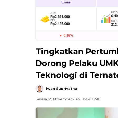
Emas
IHSG
JUAL
6.40
Rp2.551.000
BELI
SRIK
Rp2.425.000
312
▼ 0,16%
Tingkatkan Pertum
Dorong Pelaku UMK
Teknologi di Ternat
Iwan Supriyatna
Selasa, 29 November 2022 | 04:48 WIB