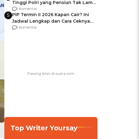
Tinggi Polri yang Pensiun Tak Lama
Usai Jadi Brigjen
1 Komentar
PIP Termin II 2026 Kapan Cair? Ini
5
Jadwal Lengkap dan Cara Ceknya
agar Dana Tidak Hangus!
1 Komentar
Top Writer Yoursay