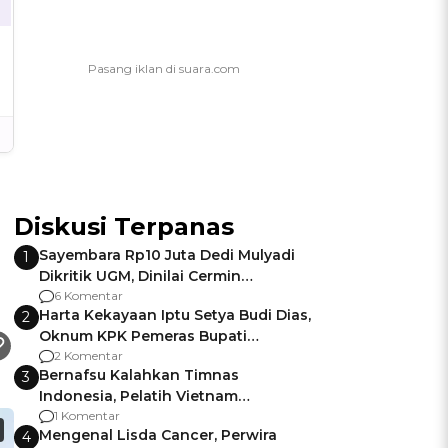
Diskusi Terpanas
Sayembara Rp10 Juta Dedi Mulyadi
1
Dikritik UGM, Dinilai Cermin
Gagalnya Negara Jamin Keamanan
6 Komentar
Harta Kekayaan Iptu Setya Budi Dias,
2
Oknum KPK Pemeras Bupati
Pemalang
2 Komentar
Bernafsu Kalahkan Timnas
3
Indonesia, Pelatih Vietnam
Berencana Pakai Jimat di Pakansari
1 Komentar
Mengenal Lisda Cancer, Perwira
4