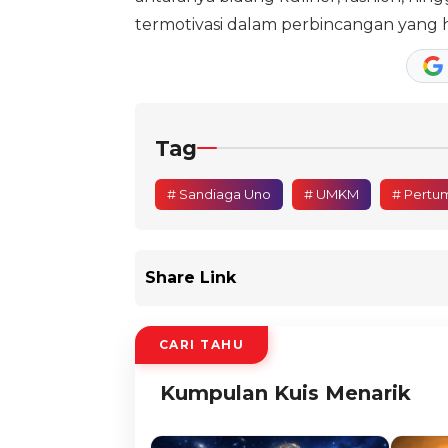
termotivasi dalam perbincangan yang h
Tag
# Sandiaga Uno
# UMKM
# Pertu
Share Link
CARI TAHU
Kumpulan Kuis Menarik