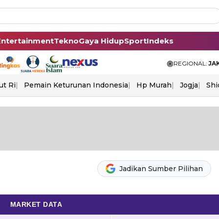
Entertainment
Tekno
Gaya Hidup
Sport
Indeks
REGIONAL:
JA
ut Ri
Pemain Keturunan Indonesia
Hp Murah
Jogja
Shi
Jadikan Sumber Pilihan
MARKET DATA