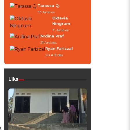
Tarassa Q.
33 Articles
Oktavia
Ningrum
31 Articles
Ardina Praf
21 Articles
Ryan Farizzal
20 Articles
Liks
.