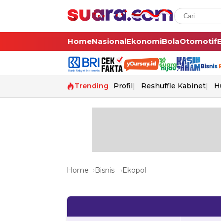
Home
Nasional
Ekonomi
Bola
Otomotif
Trending
Profil
Reshuffle Kabinet
H
Home
Bisnis
Ekopol