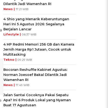
Dilantik Jadi Wamenhan RI
News |
17:21 WIB
4 Shio yang Menarik Keberuntungan
Hari Ini 5 Agustus 2026: Segalanya
Berjalan Lancar
a
Lifestyle |
06:37 WIB
4 HP Redmi Memori 256 GB dan Kamera
Jernih Harga Rp1 Jutaan, Cocok untuk
Multitasking
Tekno |
09:29 WIB
Bocoran Reshuffle Kabinet Agustus:
Norman Joesoef Bakal Dilantik Jadi
Wamenhan RI
News |
17:49 WIB
Jalan Santai Cocoknya Pakai Sepatu
Apa? Ini 6 Produk Lokal yang Nyaman
e
Buat 17 Agustusan