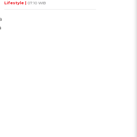
Lifestyle |
07:10 WIB
a
a