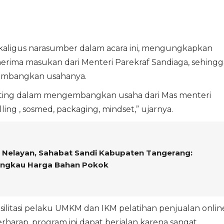
sekaligus narasumber dalam acara ini, mengungkapkan
enerima masukan dari Menteri Parekraf Sandiaga, sehingg
gembangkan usahanya.
nting dalam mengembangkan usaha dari Mas menteri
ing , sosmed, packaging, mindset,” ujarnya.
Nelayan, Sahabat Sandi Kabupaten Tangerang:
ngkau Harga Bahan Pokok
ilitasi pelaku UMKM dan IKM pelatihan penjualan onlin
erharap, program ini dapat berjalan karena sangat