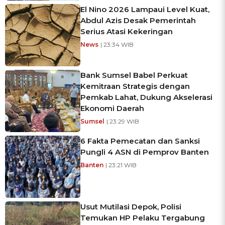
El Nino 2026 Lampaui Level Kuat,
Abdul Azis Desak Pemerintah
Serius Atasi Kekeringan
News
| 23:34 WIB
Bank Sumsel Babel Perkuat
Kemitraan Strategis dengan
Pemkab Lahat, Dukung Akselerasi
Ekonomi Daerah
Sumsel
| 23:29 WIB
6 Fakta Pemecatan dan Sanksi
Pungli 4 ASN di Pemprov Banten
Banten
| 23:21 WIB
Usut Mutilasi Depok, Polisi
Temukan HP Pelaku Tergabung