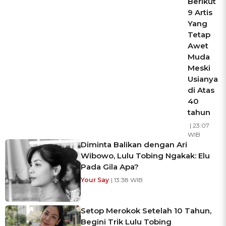
Berikut
9 Artis
Yang
Tetap
Awet
Muda
Meski
Usianya
di Atas
40
tahun
| 23:07
WIB
Diminta Balikan dengan Ari
Wibowo, Lulu Tobing Ngakak: Elu
Pada Gila Apa?
Your Say
| 13:38 WIB
Setop Merokok Setelah 10 Tahun,
Begini Trik Lulu Tobing