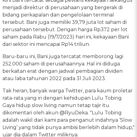
Kini Bani tercatat sebagai pewaris kekayaan sekaligus
menjadi direktur di perusahaan yang bergerak di
bidang perkapalan dan pengelolaan terminal
tersebut. Bani juga memiliki 39,79 juta lot saham di
perusahaan tersebut. Dengan harga Rp372 per lot
saham pada Rabu (19/7/2023) hari ini, kekayaan Bani
dari sektor ini mencapai Rp14 triliun.
Baru-baru ini, Bani juga tercatat memborong lagi
252.000 saham di perusahaannya. Hal ini diduga
berkaitan erat dengan jadwal pembagian dividen
atau laba tahunan 2022 pada 31 Juli 2023.
Tak heran, banyak warga Twitter, para kaum proletar
rata-rata yang iri dengan kehidupan Lulu Tobing.
Gaya hidup slow living namun tetap tajir itu
dikomentari oleh akun @RyuDeka. "Lulu Tobing
adalah wakil dari kami para penganut indahnya ‘Slow
Living’ yang tidak punya ambisi berlebih dalam hidup,"
ujar dia dalam Twitter miliknya.