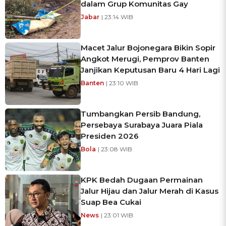
dalam Grup Komunitas Gay
Jabar
| 23:14 WIB
Macet Jalur Bojonegara Bikin Sopir
Angkot Merugi, Pemprov Banten
Janjikan Keputusan Baru 4 Hari Lagi
Banten
| 23:10 WIB
Tumbangkan Persib Bandung,
Persebaya Surabaya Juara Piala
Presiden 2026
Bola
| 23:08 WIB
KPK Bedah Dugaan Permainan
Jalur Hijau dan Jalur Merah di Kasus
Suap Bea Cukai
News
| 23:01 WIB