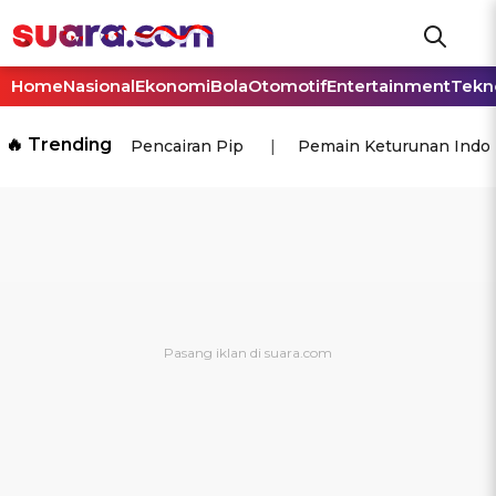
Home
Nasional
Ekonomi
Bola
Otomotif
Entertainment
Tekn
🔥 Trending
Pencairan Pip
Pemain Keturunan Indo