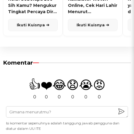
Sih Kamu? Mengukur
Online, Cek Hari Lahir
ya
Tingkat Percaya Diri
Menurut
de
dan Karisma
Penanggalan Jawa
Ikuti Kuisnya ➔
Ikuti Kuisnya ➔
Komentar
👍
❤️
😂
😧
😭
😡
0
0
0
0
0
0
Isi komentar sepenuhnya adalah tanggung jawab pengguna dan
diatur dalam UU ITE