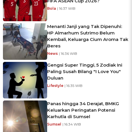
FIFA ASEAN Cup 2026?
Bola
| 16:37 WIB
Menanti Janji yang Tak Dipenuhi:
HP Almarhum Sutrimo Belum
Kembali, Keluarga Cium Aroma Tak
Beres
News
| 16:36 WIB
Gengsi Super Tinggi, 5 Zodiak Ini
Paling Susah Bilang "I Love You"
Duluan
Lifestyle
| 16:35 WIB
Panas hingga 34 Derajat, BMKG
Keluarkan Peringatan Potensi
Karhutla di Sumsel
Sumsel
| 16:34 WIB