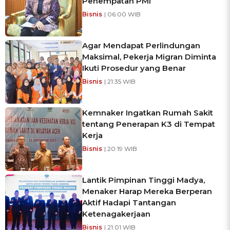
Penempatan PMI
Bisnis
| 06:00 WIB
Agar Mendapat Perlindungan
Maksimal, Pekerja Migran Diminta
Ikuti Prosedur yang Benar
Bisnis
| 21:35 WIB
Kemnaker Ingatkan Rumah Sakit
tentang Penerapan K3 di Tempat
Kerja
Bisnis
| 20:19 WIB
Lantik Pimpinan Tinggi Madya,
Menaker Harap Mereka Berperan
Aktif Hadapi Tantangan
Ketenagakerjaan
Bisnis
| 21:01 WIB