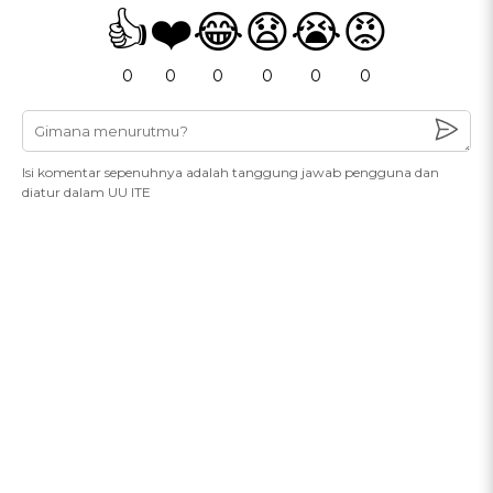
👍
❤️
😂
😧
😭
😡
0
0
0
0
0
0
Isi komentar sepenuhnya adalah tanggung jawab pengguna dan
diatur dalam UU ITE