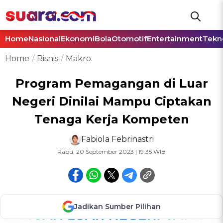
Home
Nasional
Ekonomi
Bola
Otomotif
Entertainment
Tekn
Home
Bisnis
Makro
Program Pemagangan di Luar
Negeri Dinilai Mampu Ciptakan
Tenaga Kerja Kompeten
Fabiola Febrinastri
Rabu, 20 September 2023 | 19:35 WIB
Jadikan Sumber Pilihan