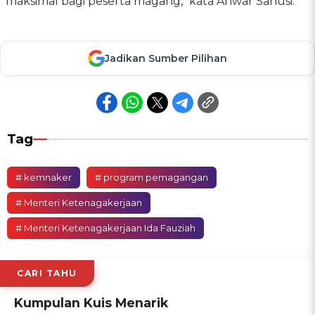
maksimal bagi peserta magang," kata Anwar Sanusi.
Jadikan Sumber Pilihan
Tag
# kemnaker
# program pemagangan
# Menteri Ketenagakerjaan
# Menteri Ketenagakerjaan Ida Fauziah
CARI TAHU
Kumpulan Kuis Menarik