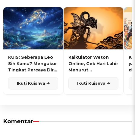
KUIS: Seberapa Leo
Kalkulator Weton
KU
Sih Kamu? Mengukur
Online, Cek Hari Lahir
ya
Tingkat Percaya Diri
Menurut
de
dan Karisma
Penanggalan Jawa
Ikuti Kuisnya ➔
Ikuti Kuisnya ➔
Komentar