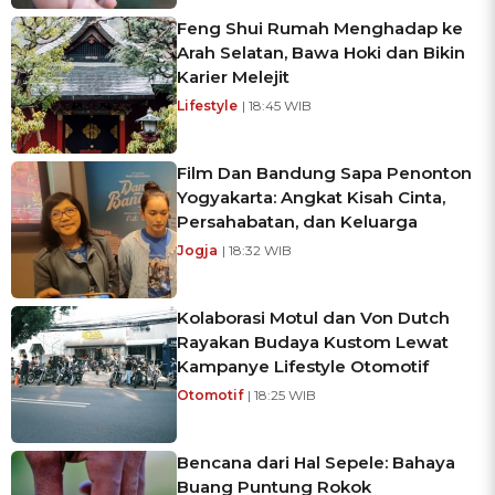
Feng Shui Rumah Menghadap ke
Arah Selatan, Bawa Hoki dan Bikin
Karier Melejit
Lifestyle
| 18:45 WIB
Film Dan Bandung Sapa Penonton
Yogyakarta: Angkat Kisah Cinta,
Persahabatan, dan Keluarga
Jogja
| 18:32 WIB
Kolaborasi Motul dan Von Dutch
Rayakan Budaya Kustom Lewat
Kampanye Lifestyle Otomotif
Otomotif
| 18:25 WIB
Bencana dari Hal Sepele: Bahaya
Buang Puntung Rokok