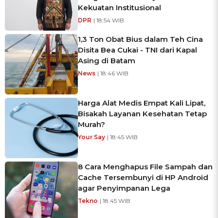
Kekuatan Institusional
DPR
| 18:54 WIB
1,3 Ton Obat Bius dalam Teh Cina
Disita Bea Cukai - TNI dari Kapal
Asing di Batam
News
| 18:46 WIB
Harga Alat Medis Empat Kali Lipat,
Bisakah Layanan Kesehatan Tetap
Murah?
Your Say
| 18:45 WIB
8 Cara Menghapus File Sampah dan
Cache Tersembunyi di HP Android
agar Penyimpanan Lega
Tekno
| 18:45 WIB