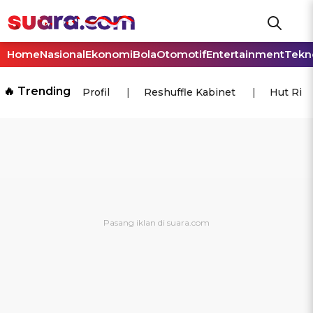
Home
Nasional
Ekonomi
Bola
Otomotif
Entertainment
Tekn
🔥 Trending
Profil
Reshuffle Kabinet
Hut Ri