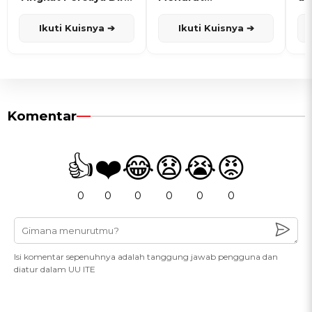
dan Karisma
Penanggalan Jawa
Ikuti Kuisnya ➔
Ikuti Kuisnya ➔
Komentar
👍
❤️
😂
😧
😭
😡
0
0
0
0
0
0
Isi komentar sepenuhnya adalah tanggung jawab pengguna dan
diatur dalam UU ITE