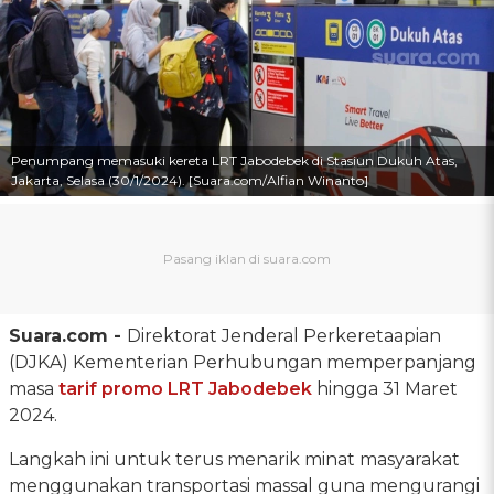
Penumpang memasuki kereta LRT Jabodebek di Stasiun Dukuh Atas,
Jakarta, Selasa (30/1/2024). [Suara.com/Alfian Winanto]
Suara.com -
Direktorat Jenderal Perkeretaapian
(DJKA) Kementerian Perhubungan memperpanjang
masa
tarif promo
LRT Jabodebek
hingga 31 Maret
2024.
Langkah ini untuk terus menarik minat masyarakat
menggunakan transportasi massal guna mengurangi