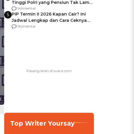
Tinggi Polri yang Pensiun Tak Lama
Usai Jadi Brigjen
1 Komentar
PIP Termin II 2026 Kapan Cair? Ini
5
Jadwal Lengkap dan Cara Ceknya
agar Dana Tidak Hangus!
1 Komentar
Top Writer Yoursay