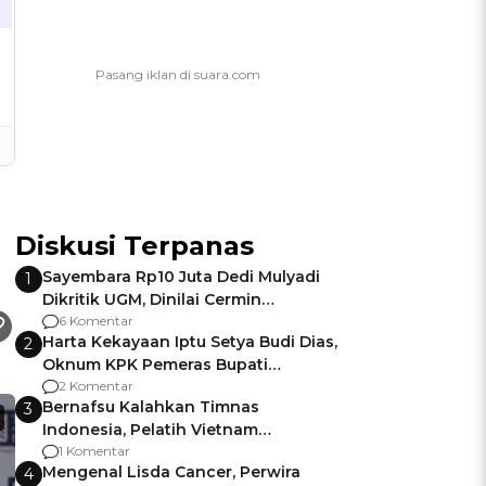
Diskusi Terpanas
Sayembara Rp10 Juta Dedi Mulyadi
1
Dikritik UGM, Dinilai Cermin
Gagalnya Negara Jamin Keamanan
6 Komentar
Harta Kekayaan Iptu Setya Budi Dias,
2
Oknum KPK Pemeras Bupati
Pemalang
2 Komentar
Bernafsu Kalahkan Timnas
3
Indonesia, Pelatih Vietnam
Berencana Pakai Jimat di Pakansari
1 Komentar
Mengenal Lisda Cancer, Perwira
4