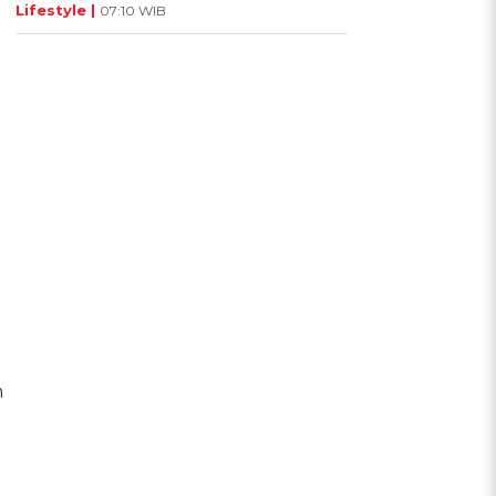
Lifestyle |
07:10 WIB
n