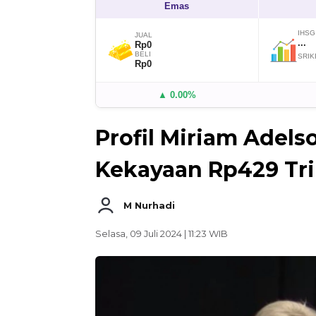
Emas
IHSG
JUAL
...
Rp0
BELI
SRIK
Rp0
▲ 0.00%
Profil Miriam Adels
Kekayaan Rp429 Tri
M Nurhadi
Selasa, 09 Juli 2024 | 11:23 WIB