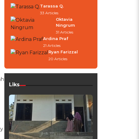
Tarassa Q.
33 Articles
Oktavia
Ningrum
.
31 Articles
Ardina Praf
21 Articles
Ryan Farizzal
20 Articles
ah
Liks
ky