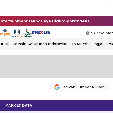
Entertainment
Tekno
Gaya Hidup
Sport
Indeks
REGIONAL:
JA
ut Ri
Pemain Keturunan Indonesia
Hp Murah
Jogja
Shi
Jadikan Sumber Pilihan
MARKET DATA