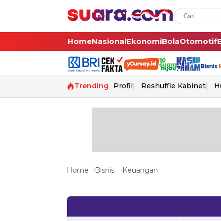
Home
Nasional
Ekonomi
Bola
Otomotif
Trending
Profil
Reshuffle Kabinet
H
Home
Bisnis
Keuangan