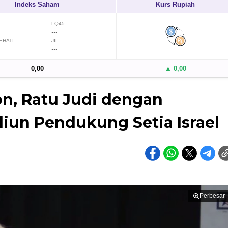
Indeks Saham
Kurs Rupiah
LQ45
...
EHATI
JII
...
0,00
▲ 0,00
on, Ratu Judi dengan
liun Pendukung Setia Israel
Perbesar