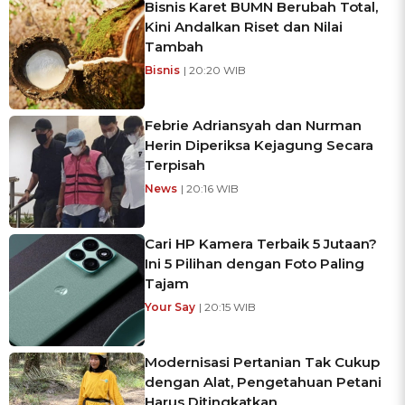
Bisnis Karet BUMN Berubah Total,
Kini Andalkan Riset dan Nilai
Tambah
Bisnis
| 20:20 WIB
Febrie Adriansyah dan Nurman
Herin Diperiksa Kejagung Secara
Terpisah
News
| 20:16 WIB
Cari HP Kamera Terbaik 5 Jutaan?
Ini 5 Pilihan dengan Foto Paling
Tajam
Your Say
| 20:15 WIB
Modernisasi Pertanian Tak Cukup
dengan Alat, Pengetahuan Petani
Harus Ditingkatkan