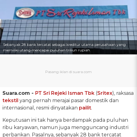
Sebanyak 28 bank tercatat sebagai kreditur utama perusahaan yang
memiliki utang mencapai puluhan triliun rupiah.
Suara.com -
PT Sri Rejeki Isman Tbk
(
Sritex
), raksasa
tekstil
yang pernah merajai pasar domestik dan
internasional, resmi dinyatakan
pailit
.
Keputusan ini tak hanya berdampak pada puluhan
ribu karyawan, namun juga mengguncang industri
perbankan. Pasalnya, sebanyak 28 bank tercatat