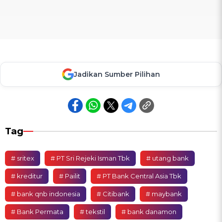
Jadikan Sumber Pilihan
Tag
# sritex
# PT Sri Rejeki Isman Tbk
# utang bank
# kreditur
# Pailit
# PT Bank Central Asia Tbk
# bank qnb indonesia
# Citibank
# maybank
# Bank Permata
# tekstil
# bank danamon