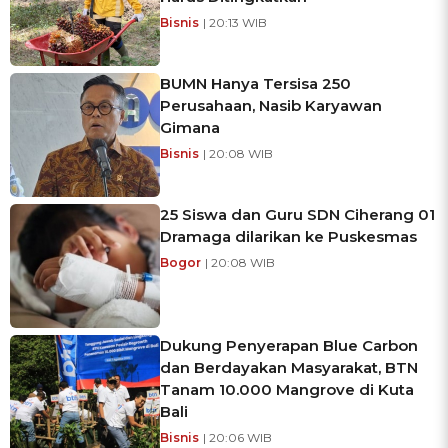
Bisnis
| 20:13 WIB
BUMN Hanya Tersisa 250
Perusahaan, Nasib Karyawan
Gimana
Bisnis
| 20:08 WIB
25 Siswa dan Guru SDN Ciherang 01
Dramaga dilarikan ke Puskesmas
Bogor
| 20:08 WIB
Dukung Penyerapan Blue Carbon
dan Berdayakan Masyarakat, BTN
Tanam 10.000 Mangrove di Kuta
Bali
Bisnis
| 20:06 WIB