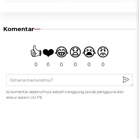
Komentar
👍
❤️
😂
😧
😭
😡
0
0
0
0
0
0
Isi komentar sepenuhnya adalah tanggung jawab pengguna dan
diatur dalam UU ITE