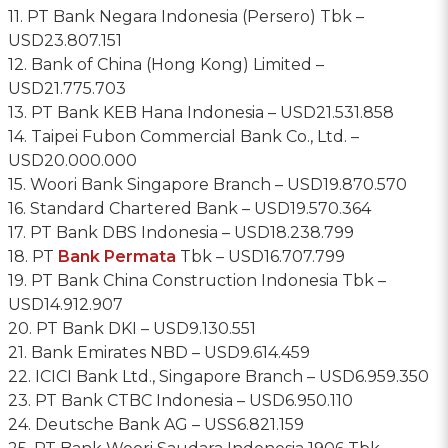
11. PT Bank Negara Indonesia (Persero) Tbk –
USD23.807.151
12. Bank of China (Hong Kong) Limited –
USD21.775.703
13. PT Bank KEB Hana Indonesia – USD21.531.858
14. Taipei Fubon Commercial Bank Co., Ltd. –
USD20.000.000
15. Woori Bank Singapore Branch – USD19.870.570
16. Standard Chartered Bank – USD19.570.364
17. PT Bank DBS Indonesia – USD18.238.799
18. PT
Bank Permata
Tbk – USD16.707.799
19. PT Bank China Construction Indonesia Tbk –
USD14.912.907
20. PT Bank DKI – USD9.130.551
21. Bank Emirates NBD – USD9.614.459
22. ICICI Bank Ltd., Singapore Branch – USD6.959.350
23. PT Bank CTBC Indonesia – USD6.950.110
24. Deutsche Bank AG – USS6.821.159