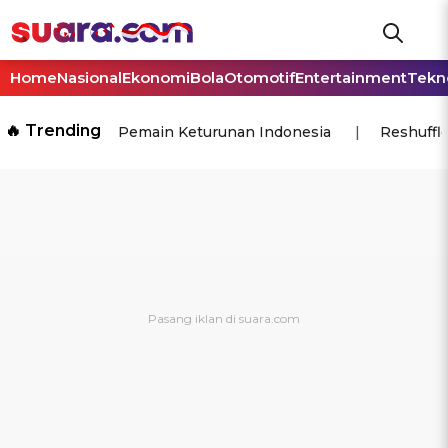
Home
Nasional
Ekonomi
Bola
Otomotif
Entertainment
Tekn
🔥 Trending
Pemain Keturunan Indonesia
Reshuffl