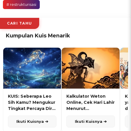
# restrukturisasi
CARI TAHU
Kumpulan Kuis Menarik
KUIS: Seberapa Leo
Kalkulator Weton
KU
Sih Kamu? Mengukur
Online, Cek Hari Lahir
ya
Tingkat Percaya Diri
Menurut
de
dan Karisma
Penanggalan Jawa
Ikuti Kuisnya ➔
Ikuti Kuisnya ➔