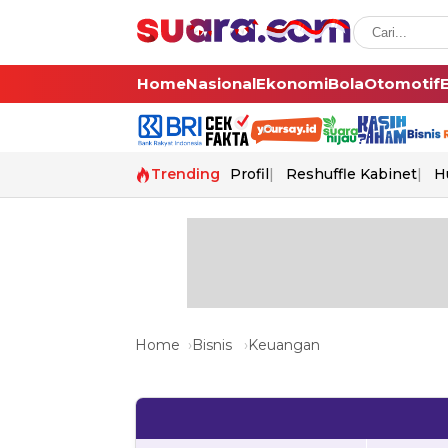
Home
Nasional
Ekonomi
Bola
Otomotif
Trending
Profil
Reshuffle Kabinet
H
Home
Bisnis
Keuangan