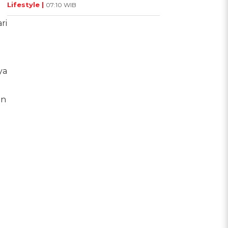
Lifestyle |
07:10 WIB
ri
ya
an