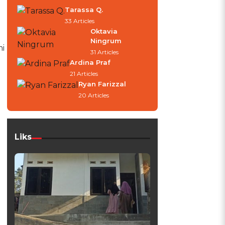
Tarassa Q.
33 Articles
Oktavia
Ningrum
mi
31 Articles
Ardina Praf
21 Articles
Ryan Farizzal
20 Articles
Liks