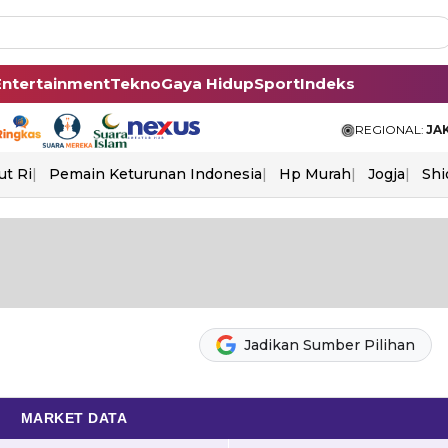
Entertainment
Tekno
Gaya Hidup
Sport
Indeks
REGIONAL:
JA
ut Ri
Pemain Keturunan Indonesia
Hp Murah
Jogja
Shi
Jadikan Sumber Pilihan
MARKET DATA