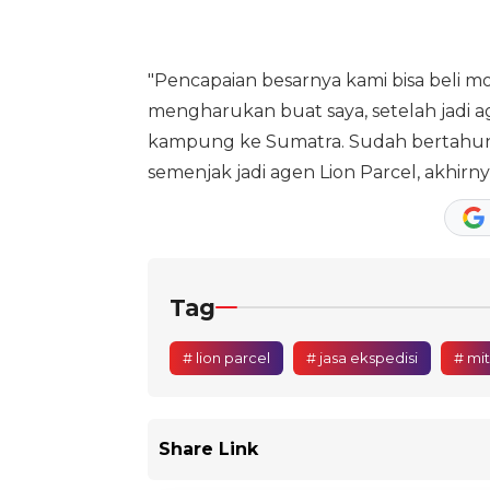
"Pencapaian besarnya kami bisa beli mo
mengharukan buat saya, setelah jadi a
kampung ke Sumatra. Sudah bertahun-
semenjak jadi agen Lion Parcel, akhir
Tag
# lion parcel
# jasa ekspedisi
# mit
Share Link