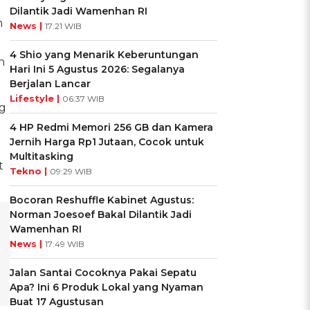
Dilantik Jadi Wamenhan RI
m
News |
17:21 WIB
4 Shio yang Menarik Keberuntungan
n
Hari Ini 5 Agustus 2026: Segalanya
Berjalan Lancar
Lifestyle |
06:37 WIB
g
4 HP Redmi Memori 256 GB dan Kamera
Jernih Harga Rp1 Jutaan, Cocok untuk
Multitasking
t
Tekno |
09:29 WIB
Bocoran Reshuffle Kabinet Agustus:
Norman Joesoef Bakal Dilantik Jadi
Wamenhan RI
News |
17:49 WIB
Jalan Santai Cocoknya Pakai Sepatu
Apa? Ini 6 Produk Lokal yang Nyaman
Buat 17 Agustusan