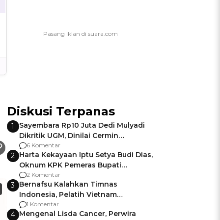
Diskusi Terpanas
Sayembara Rp10 Juta Dedi Mulyadi
1
Dikritik UGM, Dinilai Cermin
Gagalnya Negara Jamin Keamanan
6 Komentar
Harta Kekayaan Iptu Setya Budi Dias,
2
Oknum KPK Pemeras Bupati
Pemalang
2 Komentar
Bernafsu Kalahkan Timnas
3
Indonesia, Pelatih Vietnam
Berencana Pakai Jimat di Pakansari
1 Komentar
Mengenal Lisda Cancer, Perwira
4