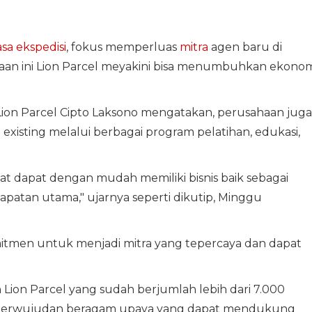
asa ekspedisi
, fokus memperluas
mitra
agen baru di
raan ini Lion Parcel meyakini bisa menumbuhkan ekono
Lion Parcel Cipto Laksono mengatakan, perusahaan juga
isting melalui berbagai program pelatihan, edukasi,
kat dapat dengan mudah memiliki bisnis baik sebagai
tan utama," ujarnya seperti dikutip, Minggu
itmen untuk menjadi mitra yang tepercaya dan dapat
en Lion Parcel yang sudah berjumlah lebih dari 7.000
ui perwujudan beragam upaya yang dapat mendukung