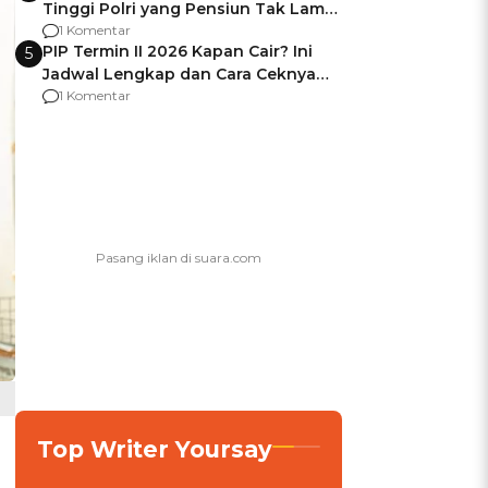
Tinggi Polri yang Pensiun Tak Lama
Usai Jadi Brigjen
1 Komentar
PIP Termin II 2026 Kapan Cair? Ini
5
Jadwal Lengkap dan Cara Ceknya
agar Dana Tidak Hangus!
1 Komentar
Top Writer Yoursay