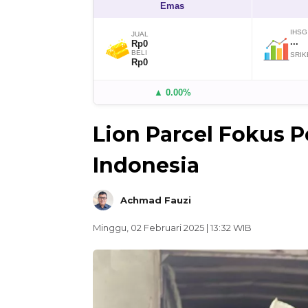
Emas
IHSG
JUAL
...
Rp0
BELI
SRIK
Rp0
▲ 0.00%
Lion Parcel Fokus P
Indonesia
Achmad Fauzi
Minggu, 02 Februari 2025 | 13:32 WIB