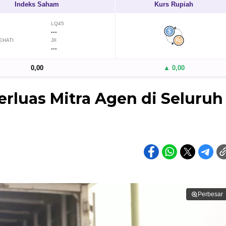
Indeks Saham
Kurs Rupiah
LQ45
...
EHATI
JII
...
0,00
▲ 0,00
erluas Mitra Agen di Seluruh
Perbesar