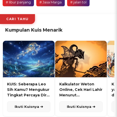
# libur panjang
# Jasa Marga
# jalan tol
CARI TAHU
Kumpulan Kuis Menarik
KUIS: Seberapa Leo
Kalkulator Weton
KU
Sih Kamu? Mengukur
Online, Cek Hari Lahir
ya
Tingkat Percaya Diri
Menurut
de
dan Karisma
Penanggalan Jawa
Ikuti Kuisnya ➔
Ikuti Kuisnya ➔