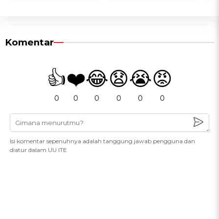
Komentar
👍
❤️
😂
😧
😭
😡
0
0
0
0
0
0
Isi komentar sepenuhnya adalah tanggung jawab pengguna dan
diatur dalam UU ITE