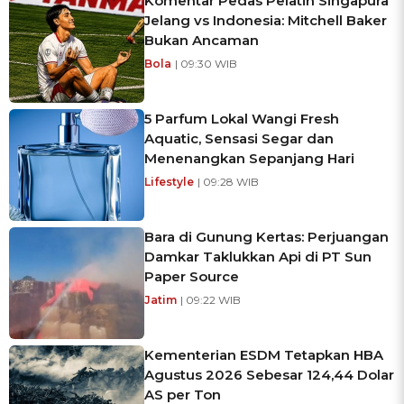
Komentar Pedas Pelatih Singapura
Jelang vs Indonesia: Mitchell Baker
Bukan Ancaman
Bola
| 09:30 WIB
5 Parfum Lokal Wangi Fresh
Aquatic, Sensasi Segar dan
Menenangkan Sepanjang Hari
Lifestyle
| 09:28 WIB
Bara di Gunung Kertas: Perjuangan
Damkar Taklukkan Api di PT Sun
Paper Source
Jatim
| 09:22 WIB
Kementerian ESDM Tetapkan HBA
Agustus 2026 Sebesar 124,44 Dolar
AS per Ton