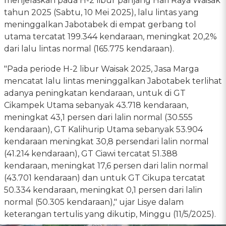
menjelaskan pada H-2 libur panjang Hari Raya Waisak
tahun 2025 (Sabtu, 10 Mei 2025), lalu lintas yang
meninggalkan Jabotabek di empat gerbang tol
utama tercatat 199.344 kendaraan, meningkat 20,2%
dari lalu lintas normal (165.775 kendaraan).
"Pada periode H-2 libur Waisak 2025, Jasa Marga
mencatat lalu lintas meninggalkan Jabotabek terlihat
adanya peningkatan kendaraan, untuk di GT
Cikampek Utama sebanyak 43.718 kendaraan,
meningkat 43,1 persen dari lalin normal (30.555
kendaraan), GT Kalihurip Utama sebanyak 53.904
kendaraan meningkat 30,8 persendari lalin normal
(41.214 kendaraan), GT Ciawi tercatat 51.388
kendaraan, meningkat 17,6 persen dari lalin normal
(43.701 kendaraan) dan untuk GT Cikupa tercatat
50.334 kendaraan, meningkat 0,1 persen dari lalin
normal (50.305 kendaraan)," ujar Lisye dalam
keterangan tertulis yang dikutip, Minggu (11/5/2025).