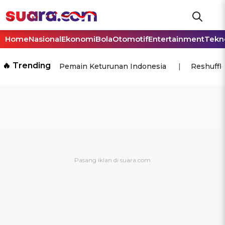
Home
Nasional
Ekonomi
Bola
Otomotif
Entertainment
Tekn
🔥 Trending
Pemain Keturunan Indonesia
Reshuffl