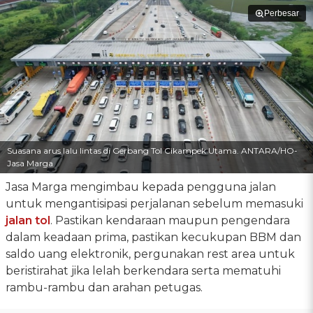
Perbesar
Suasana arus lalu lintas di Gerbang Tol Cikampek Utama. ANTARA/HO-
Jasa Marga
Jasa Marga mengimbau kepada pengguna jalan
untuk mengantisipasi perjalanan sebelum memasuki
jalan tol
. Pastikan kendaraan maupun pengendara
dalam keadaan prima, pastikan kecukupan BBM dan
saldo uang elektronik, pergunakan rest area untuk
beristirahat jika lelah berkendara serta mematuhi
rambu-rambu dan arahan petugas.