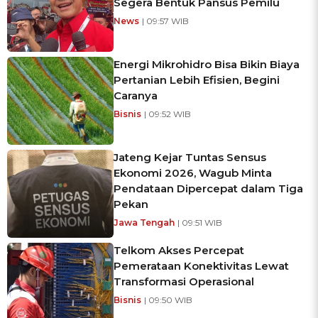
Segera Bentuk Pansus Pemilu
News
| 09:57 WIB
Energi Mikrohidro Bisa Bikin Biaya
Pertanian Lebih Efisien, Begini
Caranya
Bisnis
| 09:52 WIB
Jateng Kejar Tuntas Sensus
Ekonomi 2026, Wagub Minta
Pendataan Dipercepat dalam Tiga
Pekan
Jawa Tengah
| 09:51 WIB
Telkom Akses Percepat
Pemerataan Konektivitas Lewat
Transformasi Operasional
Bisnis
| 09:50 WIB