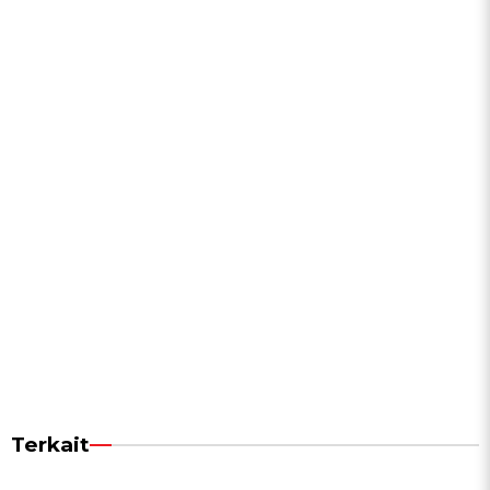
Terkait