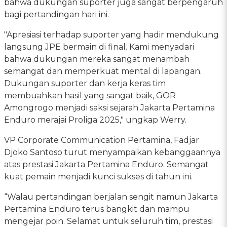
bahwa dukungan suporter juga sangat berpengaruh
bagi pertandingan hari ini.
"Apresiasi terhadap suporter yang hadir mendukung
langsung JPE bermain di final. Kami menyadari
bahwa dukungan mereka sangat menambah
semangat dan memperkuat mental di lapangan.
Dukungan suporter dan kerja keras tim
membuahkan hasil yang sangat baik, GOR
Amongrogo menjadi saksi sejarah Jakarta Pertamina
Enduro merajai Proliga 2025," ungkap Werry.
VP Corporate Communication Pertamina, Fadjar
Djoko Santoso turut menyampaikan kebanggaannya
atas prestasi Jakarta Pertamina Enduro. Semangat
kuat pemain menjadi kunci sukses di tahun ini.
“Walau pertandingan berjalan sengit namun Jakarta
Pertamina Enduro terus bangkit dan mampu
mengejar poin. Selamat untuk seluruh tim, prestasi