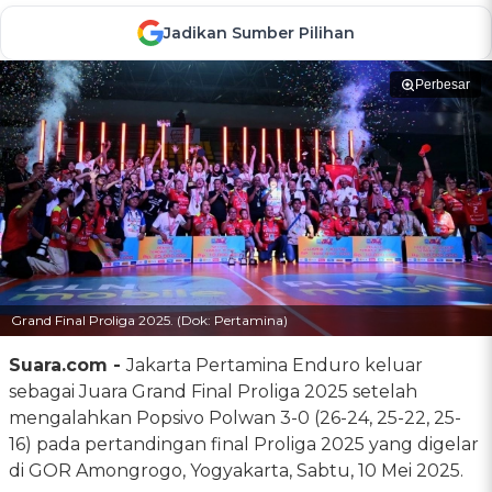
Jadikan Sumber Pilihan
Perbesar
Grand Final Proliga 2025. (Dok: Pertamina)
Suara.com -
Jakarta Pertamina Enduro keluar
sebagai Juara Grand Final Proliga 2025 setelah
mengalahkan Popsivo Polwan 3-0 (26-24, 25-22, 25-
16) pada pertandingan final Proliga 2025 yang digelar
di GOR Amongrogo, Yogyakarta, Sabtu, 10 Mei 2025.