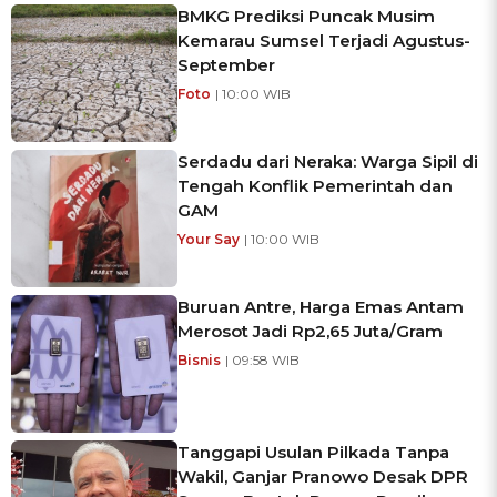
BMKG Prediksi Puncak Musim
Kemarau Sumsel Terjadi Agustus-
September
Foto
| 10:00 WIB
Serdadu dari Neraka: Warga Sipil di
Tengah Konflik Pemerintah dan
GAM
Your Say
| 10:00 WIB
Buruan Antre, Harga Emas Antam
Merosot Jadi Rp2,65 Juta/Gram
Bisnis
| 09:58 WIB
Tanggapi Usulan Pilkada Tanpa
Wakil, Ganjar Pranowo Desak DPR