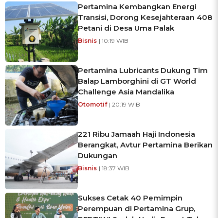
Pertamina Kembangkan Energi
Transisi, Dorong Kesejahteraan 408
Petani di Desa Uma Palak
Bisnis
| 10:19 WIB
Pertamina Lubricants Dukung Tim
Balap Lamborghini di GT World
Challenge Asia Mandalika
Otomotif
| 20:19 WIB
221 Ribu Jamaah Haji Indonesia
Berangkat, Avtur Pertamina Berikan
Dukungan
Bisnis
| 18:37 WIB
Sukses Cetak 40 Pemimpin
Perempuan di Pertamina Grup,