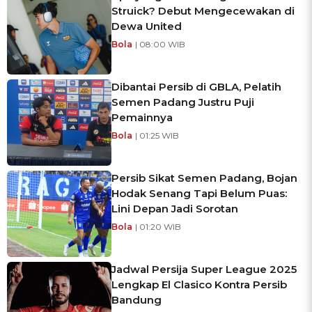
Struick? Debut Mengecewakan di
Dewa United
Bola
| 08:00 WIB
Dibantai Persib di GBLA, Pelatih
Semen Padang Justru Puji
Pemainnya
Bola
| 01:25 WIB
Persib Sikat Semen Padang, Bojan
Hodak Senang Tapi Belum Puas:
Lini Depan Jadi Sorotan
Bola
| 01:20 WIB
Jadwal Persija Super League 2025
Lengkap El Clasico Kontra Persib
Bandung