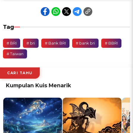
Tag
# BRI
# bri
# Bank BRI
# bank bri
# BBRI
# Taiwan
CARI TAHU
Kumpulan Kuis Menarik