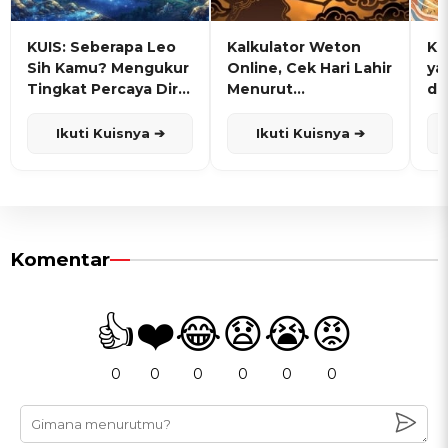
KUIS: Seberapa Leo
Kalkulator Weton
KU
Sih Kamu? Mengukur
Online, Cek Hari Lahir
ya
Tingkat Percaya Diri
Menurut
de
dan Karisma
Penanggalan Jawa
Ikuti Kuisnya ➔
Ikuti Kuisnya ➔
Komentar
👍
❤️
😂
😧
😭
😡
0
0
0
0
0
0