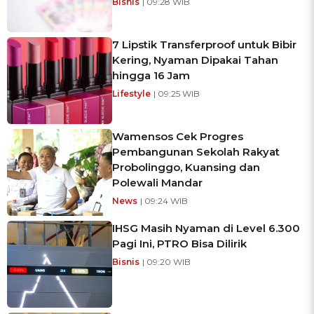
Bisnis
| 09:28 WIB
7 Lipstik Transferproof untuk Bibir
Kering, Nyaman Dipakai Tahan
hingga 16 Jam
Lifestyle
| 09:25 WIB
Wamensos Cek Progres
Pembangunan Sekolah Rakyat
Probolinggo, Kuansing dan
Polewali Mandar
News
| 09:24 WIB
IHSG Masih Nyaman di Level 6.300
Pagi Ini, PTRO Bisa Dilirik
Bisnis
| 09:20 WIB