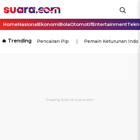
Home
Nasional
Ekonomi
Bola
Otomotif
Entertainment
Tekn
🔥 Trending
Pencairan Pip
Pemain Keturunan Indo