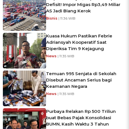
Defisit! Impor Migas Rp3,49 Miliar
AS Jadi Biang Kerok
Bisnis
| 11:36 WIB
Kuasa Hukum Pastikan Febrie
Adriansyah Kooperatif Saat
Diperiksa Tim 9 Kejagung
News
| 11:35 WIB
Temuan 995 Senjata di Sekolah
Disebut Ancaman Serius bagi
Keamanan Negara
News
| 11:35 WIB
Purbaya Relakan Rp 500 Triliun
buat Bebas Pajak Konsolidasi
BUMN, Kasih Waktu 3 Tahun