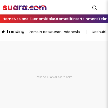
Home
Nasional
Ekonomi
Bola
Otomotif
Entertainment
Tekn
🔥 Trending
Pemain Keturunan Indonesia
Reshuffl