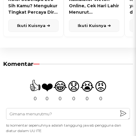
Sih Kamu? Mengukur
Online, Cek Hari Lahir
ya
Tingkat Percaya Diri
Menurut
de
dan Karisma
Penanggalan Jawa
Ikuti Kuisnya ➔
Ikuti Kuisnya ➔
Komentar
👍
❤️
😂
😧
😭
😡
0
0
0
0
0
0
Isi komentar sepenuhnya adalah tanggung jawab pengguna dan
diatur dalam UU ITE