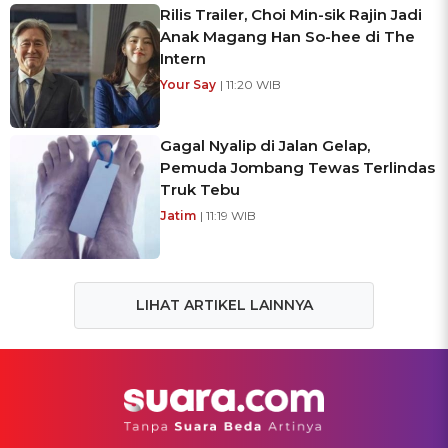
Rilis Trailer, Choi Min-sik Rajin Jadi
Anak Magang Han So-hee di The
Intern
Your Say
| 11:20 WIB
Gagal Nyalip di Jalan Gelap,
Pemuda Jombang Tewas Terlindas
Truk Tebu
Jatim
| 11:19 WIB
LIHAT ARTIKEL LAINNYA