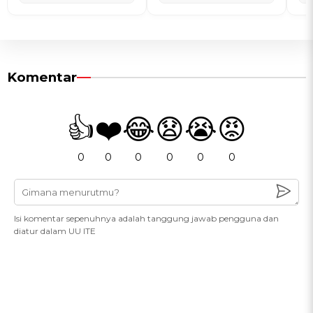
Komentar
👍
❤️
😂
😧
😭
😡
0
0
0
0
0
0
Isi komentar sepenuhnya adalah tanggung jawab pengguna dan
diatur dalam UU ITE