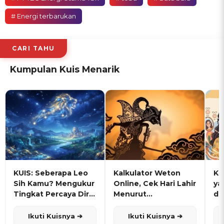
# Energi terbarukan
CARI TAHU
Kumpulan Kuis Menarik
KUIS: Seberapa Leo
Kalkulator Weton
KU
Sih Kamu? Mengukur
Online, Cek Hari Lahir
ya
Tingkat Percaya Diri
Menurut
de
dan Karisma
Penanggalan Jawa
Ikuti Kuisnya ➔
Ikuti Kuisnya ➔