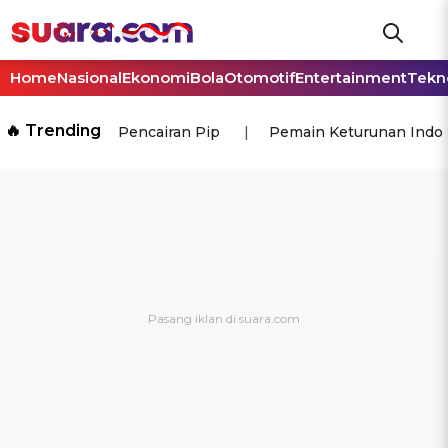
Home
Nasional
Ekonomi
Bola
Otomotif
Entertainment
Tekn
🔥 Trending
Pencairan Pip
Pemain Keturunan Indo