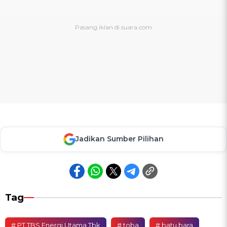
Jadikan Sumber Pilihan
Tag
# PT TBS Energi Utama Tbk
# toba
# batu bara