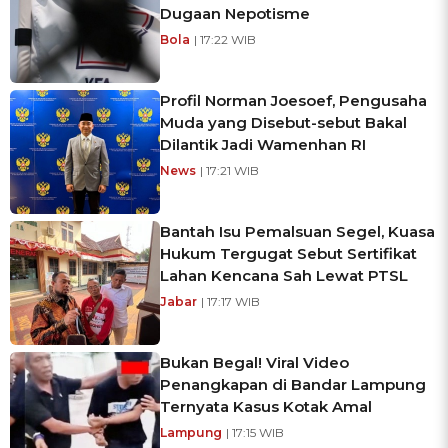
Dugaan Nepotisme
Bola
| 17:22 WIB
Profil Norman Joesoef, Pengusaha
Muda yang Disebut-sebut Bakal
Dilantik Jadi Wamenhan RI
News
| 17:21 WIB
Bantah Isu Pemalsuan Segel, Kuasa
Hukum Tergugat Sebut Sertifikat
Lahan Kencana Sah Lewat PTSL
Jabar
| 17:17 WIB
Bukan Begal! Viral Video
Penangkapan di Bandar Lampung
Ternyata Kasus Kotak Amal
Lampung
| 17:15 WIB