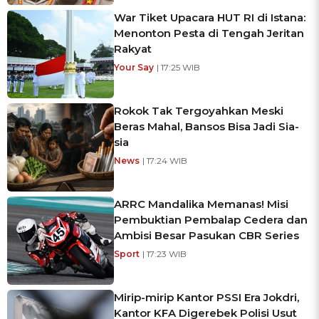
War Tiket Upacara HUT RI di Istana:
Menonton Pesta di Tengah Jeritan
Rakyat
Your Say
| 17:25 WIB
Rokok Tak Tergoyahkan Meski
Beras Mahal, Bansos Bisa Jadi Sia-
sia
News
| 17:24 WIB
ARRC Mandalika Memanas! Misi
Pembuktian Pembalap Cedera dan
Ambisi Besar Pasukan CBR Series
Sport
| 17:23 WIB
Mirip-mirip Kantor PSSI Era Jokdri,
Kantor KFA Digerebek Polisi Usut