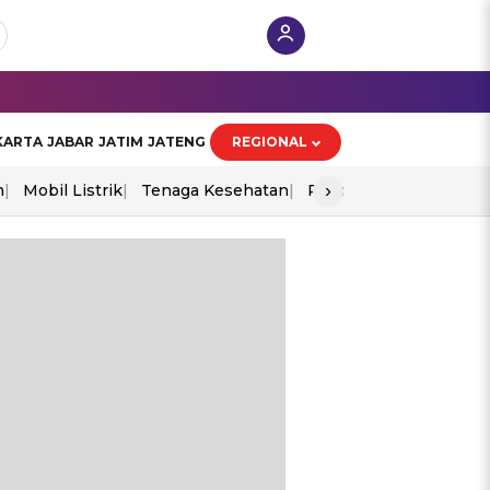
KARTA
JABAR
JATIM
JATENG
REGIONAL
›
n
Mobil Listrik
Tenaga Kesehatan
Piala Aff 2026
Ekono