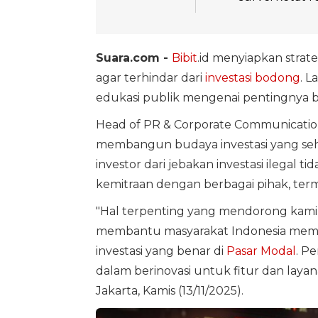
Suara.com -
Bibit
.id menyiapkan stra
agar terhindar dari
investasi bodong
. L
edukasi publik mengenai pentingnya ber
Head of PR & Corporate Communication 
membangun budaya investasi yang seh
investor dari jebakan investasi ilegal ti
kemitraan dengan berbagai pihak, ter
"Hal terpenting yang mendorong kami
membantu masyarakat Indonesia memb
investasi yang benar di
Pasar Modal
. P
dalam berinovasi untuk fitur dan layana
Jakarta, Kamis (13/11/2025).