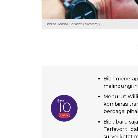
Ilustrasi Pasar Saham (pixabay)
Bibit menerap
melindungi inv
Menurut Willi
kombinasi tran
berbagai pihak
Bibit baru saj
Terfavorit" d
survei ketat 