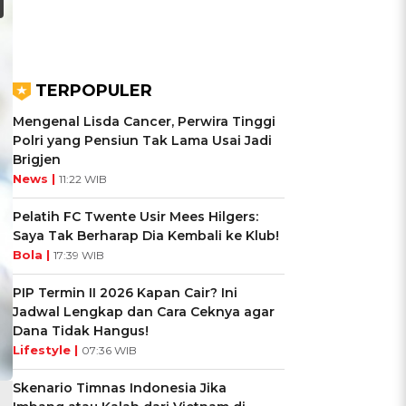
TERPOPULER
Mengenal Lisda Cancer, Perwira Tinggi
Polri yang Pensiun Tak Lama Usai Jadi
Brigjen
News |
11:22 WIB
Pelatih FC Twente Usir Mees Hilgers:
Saya Tak Berharap Dia Kembali ke Klub!
Bola |
17:39 WIB
PIP Termin II 2026 Kapan Cair? Ini
Jadwal Lengkap dan Cara Ceknya agar
Dana Tidak Hangus!
Lifestyle |
07:36 WIB
Skenario Timnas Indonesia Jika