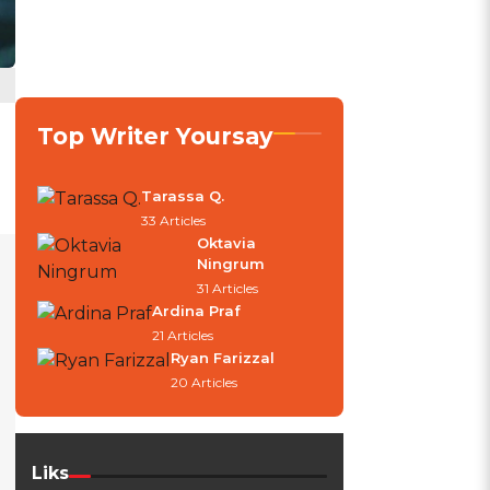
Top Writer Yoursay
Tarassa Q.
33 Articles
Oktavia
Ningrum
31 Articles
Ardina Praf
21 Articles
Ryan Farizzal
20 Articles
Liks