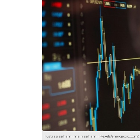
Ilustrasi saham, main saham. (Pexels/energepic.com)