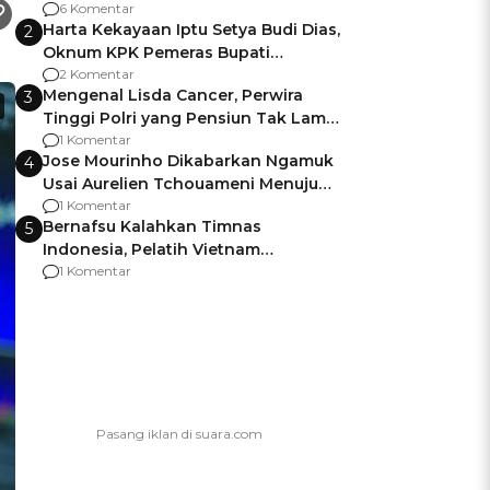
Gagalnya Negara Jamin Keamanan
6 Komentar
Harta Kekayaan Iptu Setya Budi Dias,
2
Oknum KPK Pemeras Bupati
Pemalang
2 Komentar
Mengenal Lisda Cancer, Perwira
3
Tinggi Polri yang Pensiun Tak Lama
Usai Jadi Brigjen
1 Komentar
Jose Mourinho Dikabarkan Ngamuk
4
Usai Aurelien Tchouameni Menuju
Manchester United
1 Komentar
Bernafsu Kalahkan Timnas
5
Indonesia, Pelatih Vietnam
Berencana Pakai Jimat di Pakansari
1 Komentar