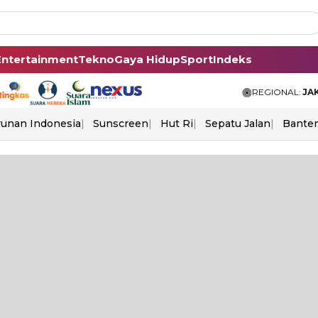
Entertainment
Tekno
Gaya Hidup
Sport
Indeks
REGIONAL:
JA
unan Indonesia
Sunscreen
Hut Ri
Sepatu Jalan
Bante