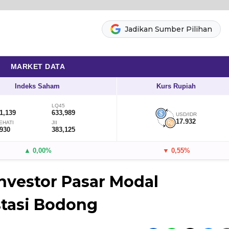
Jadikan Sumber Pilihan
MARKET DATA
Indeks Saham
Kurs Rupiah
LQ45
1,139
633,989
USD/IDR
17.932
EHATI
JII
,930
383,125
▲ 0,00%
▼ 0,55%
Investor Pasar Modal
stasi Bodong