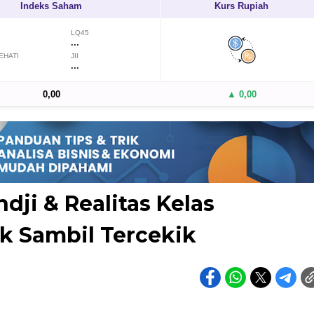
Indeks Saham
Kurs Rupiah
LQ45
...
EHATI
JII
...
0,00
▲ 0,00
dji & Realitas Kelas
k Sambil Tercekik