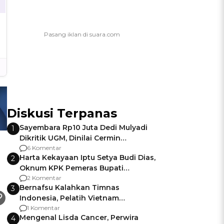
Diskusi Terpanas
Sayembara Rp10 Juta Dedi Mulyadi
1
Dikritik UGM, Dinilai Cermin
Gagalnya Negara Jamin Keamanan
6 Komentar
Harta Kekayaan Iptu Setya Budi Dias,
2
Oknum KPK Pemeras Bupati
Pemalang
2 Komentar
Bernafsu Kalahkan Timnas
3
Indonesia, Pelatih Vietnam
Berencana Pakai Jimat di Pakansari
1 Komentar
Mengenal Lisda Cancer, Perwira
4