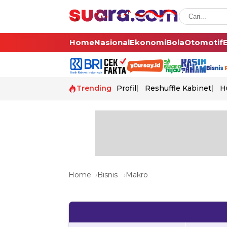
Home
Nasional
Ekonomi
Bola
Otomotif
Trending
Profil
Reshuffle Kabinet
H
Home
Bisnis
Makro