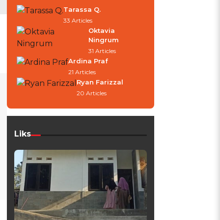
Tarassa Q.
33 Articles
Oktavia
Ningrum
31 Articles
Ardina Praf
21 Articles
Ryan Farizzal
20 Articles
Liks