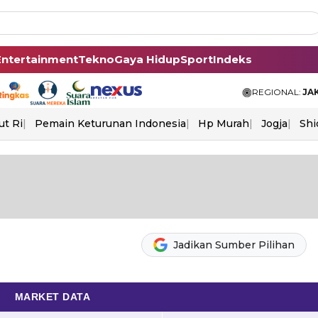
Entertainment
Tekno
Gaya Hidup
Sport
Indeks
REGIONAL:
JA
ut Ri
Pemain Keturunan Indonesia
Hp Murah
Jogja
Shi
Jadikan Sumber Pilihan
MARKET DATA