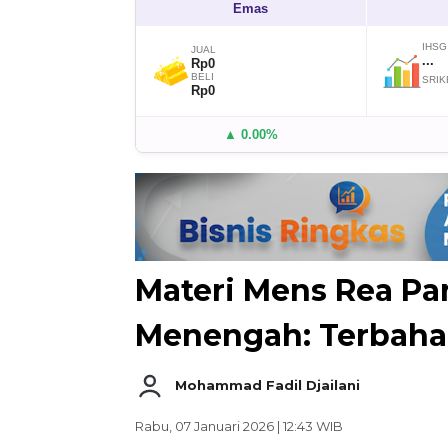
Emas
IHSG
JUAL
...
Rp0
BELI
SRIK
Rp0
▲ 0.00%
Materi Mens Rea Pan
Menengah: Terbaha
Mohammad Fadil Djailani
Rabu, 07 Januari 2026 | 12:43 WIB