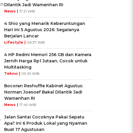
an
Dilantik Jadi Wamenhan RI
News |
17:21 WIB
4 Shio yang Menarik Keberuntungan
Hari Ini 5 Agustus 2026: Segalanya
Berjalan Lancar
Lifestyle |
06:37 WIB
4 HP Redmi Memori 256 GB dan Kamera
Jernih Harga Rp1 Jutaan, Cocok untuk
Multitasking
Tekno |
09:29 WIB
Bocoran Reshuffle Kabinet Agustus:
Norman Joesoef Bakal Dilantik Jadi
Wamenhan RI
News |
17:49 WIB
Jalan Santai Cocoknya Pakai Sepatu
r
Apa? Ini 6 Produk Lokal yang Nyaman
Buat 17 Agustusan