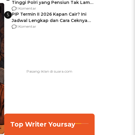
Tinggi Polri yang Pensiun Tak Lama
Usai Jadi Brigjen
1 Komentar
PIP Termin II 2026 Kapan Cair? Ini
5
Jadwal Lengkap dan Cara Ceknya
agar Dana Tidak Hangus!
1 Komentar
Top Writer Yoursay